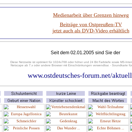
Medienarbeit über Grenzen hinweg
Beiträge von Ostpreußen-TV
jetzt auch als DVD-Video erhältlich
Seit dem 02.01.2005 sind Sie der
Diese Netzseite ist optimiert für 1024x768 oder höher und 24 Bit Farbtiefe sowie MS-Inter
Netscape ab 7.x oder andere Browser mit Einschränkungen verwendbar. - Soundkarte für
www.ostdeutsches-forum.net/aktuel