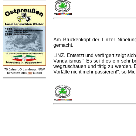
Am Brückenkopf der Linzer Nibelung
gemacht.
LINZ. Entsetzt und verärgert zeigt si
Vandalismus." Es sei dies ein sehr be
wegzuschauen und tätig zu werden. Di
7
0 Jahre LO
Landesgr
.
NRW
Vorfälle nicht mehr passieren!", so M
für weitere Infos
hie
r
klicken