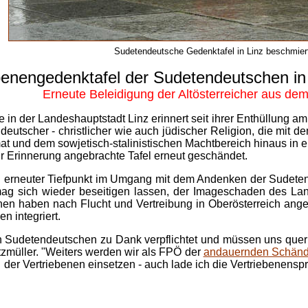
Sudetendeutsche Gedenktafel in Linz beschmier
benengedenktafel
der
Sudetendeutschen in 
Erneute Beleidigung der Altösterreicher aus de
in der Landeshauptstadt Linz erinnert seit ihrer Enthüllung a
deutscher - christlicher wie auch jüdischer Religion, die mit
at und dem sowjetisch-stalinistischen Machtbereich hinaus in e
 Erinnerung angebrachte Tafel erneut geschändet.
in erneuter Tiefpunkt im Umgang mit dem Andenken der Sudete
g sich wieder beseitigen lassen, der Imageschaden des Lande
en haben nach Flucht und Vertreibung in Oberösterreich ang
n integriert.
n Sudetendeutschen zu Dank verpflichtet und müssen uns quer ü
itzmüller. "Weiters werden wir als FPÖ der
andauernden Schändu
der Vertriebenen einsetzen - auch lade ich die Vertriebenensp