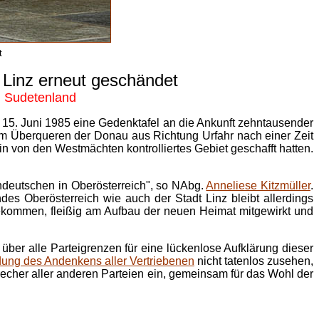
t
Linz erneut geschändet
m Sudetenland
m 15. Juni 1985 eine Gedenktafel an die Ankunft zehntausender
 dem Überqueren der Donau aus Richtung Urfahr nach einer Zeit
in von den Westmächten kontrolliertes Gebiet geschafft hatten.
ndeutschen in Oberösterreich", so NAbg.
Anneliese Kitzmüller
.
s Oberösterreich wie auch der Stadt Linz bleibt allerdings
ekommen, fleißig am Aufbau der neuen Heimat mitgewirkt und
ber alle Parteigrenzen für eine lückenlose Aufklärung dieser
ng des Andenkens aller Vertriebenen
nicht tatenlos zusehen,
recher aller anderen Parteien ein, gemeinsam für das Wohl der