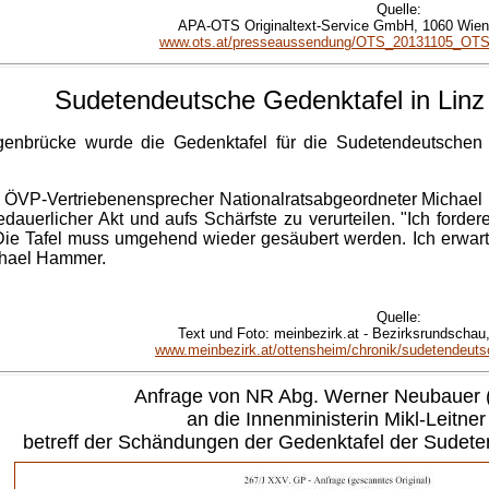
Quelle:
APA-OTS Originaltext-Service GmbH, 1060 Wien, 
www.ots.at/presseaussendung/OTS_20131105_OTS01
Sudetendeutsche Gedenktafel
in
Linz
enbrücke wurde die Gedenktafel für die Sudetendeutschen 
ch ÖVP-Vertriebenensprecher Nationalratsabgeordneter Michael H
dauerlicher Akt und aufs Schärfste zu verurteilen. "Ich forder
e Tafel muss umgehend wieder gesäubert werden. Ich erwarte m
ichael Hammer.
Quelle:
Text und Foto: meinbezirk.at - Bezirksrundschau,
www.meinbezirk.at/ottensheim/chronik/sudetendeutsch
Anfrage
von
NR
Abg. Werner Neubauer 
an die Innenministerin Mikl-Leitner
betreff der Schändungen der Gedenktafel der Sudete