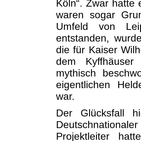
Köln“. Zwar hatte
waren sogar Grun
Umfeld von Lei
entstanden, wurd
die für Kaiser Wil
dem Kyffhäuser 
mythisch beschw
eigentlichen Hel
war.
Der Glücksfall 
Deutschnationale
Projektleiter h