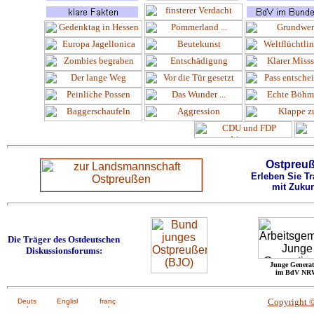
Ostpreu
Erleben Sie Tr
mit Zukun
Die Träger des Ostdeutschen
Diskussionsforums:
Junge Generat
im BdV NR
Copyright 