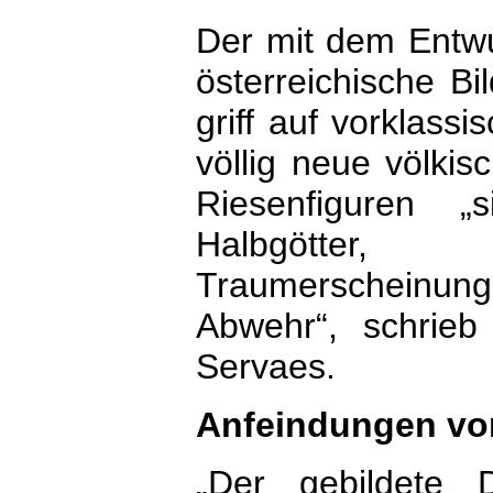
Der mit dem Entwu
österreichische B
griff auf vorklass
völlig neue völki
Riesenfiguren „
Halbgötter,
Traumerscheinunge
Abwehr“, schrieb 
Servaes.
Anfeindungen von
„Der gebildete 