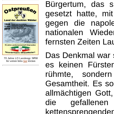
Bürgertum, das si
gesetzt hatte, m
gegen die napol
nationalen Wiede
fernsten Zeiten Lau
Das Denkmal war s
7
0 Jahre LO
Landesgr
.
NRW
für weitere Infos
hie
r
klicken
es keinen Fürsten
rühmte, sonder
Gesamtheit. Es sol
allmächtigen Gott
die gefallene
kettensprengenden