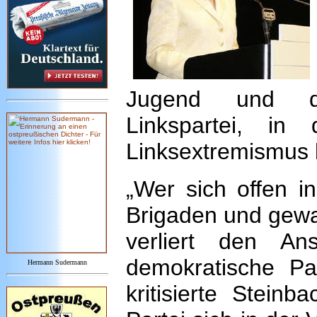
Jugend und de
Linkspartei, in
Linksextremismus
„Wer sich offen in
Brigaden und gewal
verliert den An
demokratische P
Hermann Sudermann
kritisierte Stein