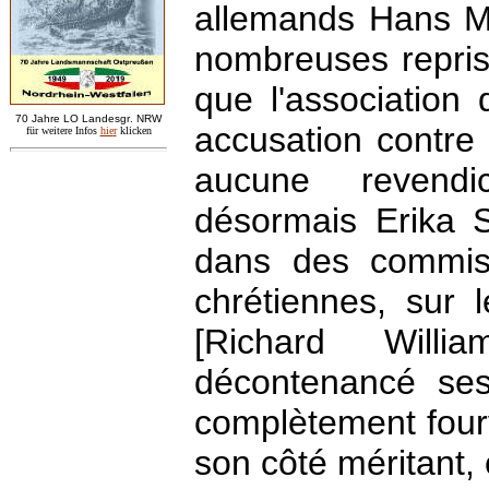
allemands Hans Me
nombreuses reprise
que l'association
7
0 Jahre LO
Landesgr
.
NRW
accusation contre
für weitere Infos
hie
r
klicken
aucune revendi
désormais Erika S
dans des commiss
chrétiennes, sur 
[Richard Will
décontenancé ses
complètement fourv
son côté méritant, 