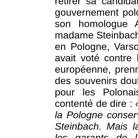
retirer sa candida
gouvernement polo
son homologue A
madame Steinbach 
en Pologne, Varso
avait voté contre 
européenne, prenn
des souvenirs dou
pour les Polona
contenté de dire :
la Pologne conse
Steinbach. Mais l
les garants de l