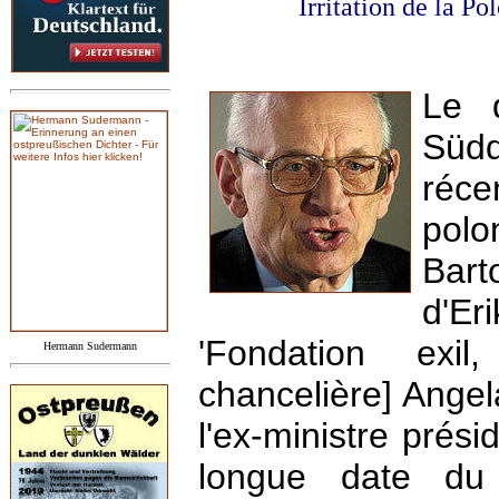
Irritation
de
la Pol
Le q
Südd
réc
pol
Bart
d'E
'Fondation exil,
Hermann Sudermann
chancelière] Angela
l'ex-ministre prés
longue date du 