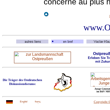
concerne au plus h
www.Os
Ostpreu
Erleben Sie Tr
mit Zukun
Die Träger des Ostdeutschen
Diskussionsforums:
Junge Generat
im BdV NR
Copyright 