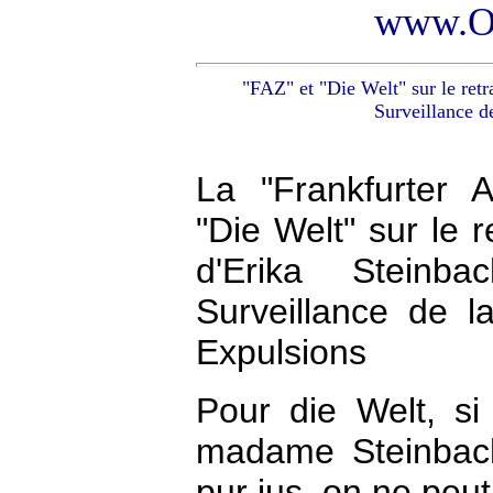
www.Os
"
FAZ
"
et
"Die Welt" sur le retr
Surveillance d
La "Frankfurter A
"Die Welt" sur le r
d'Erika Stein
Surveillance de l
Expulsions
Pour die Welt, si 
madame Steinbach 
pur jus, on ne peut 