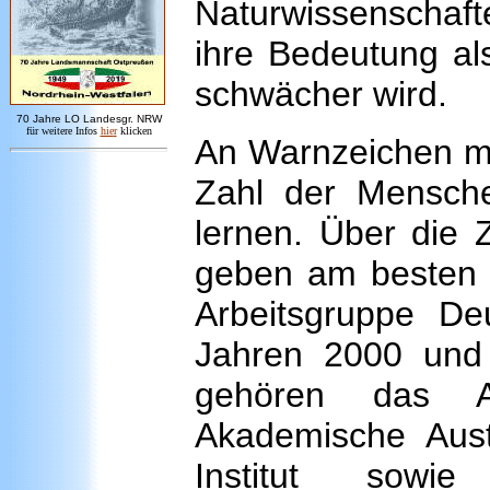
Naturwissenschaf
ihre Bedeutung al
schwächer wird.
7
0 Jahre LO
Landesgr
.
NRW
für weitere Infos
hie
r
klicken
An Warnzeichen man
Zahl der Mensch
lernen. Über die 
geben am besten 
Arbeitsgruppe D
Jahren 2000 und 
gehören das A
Akademische Aus
Institut sowi