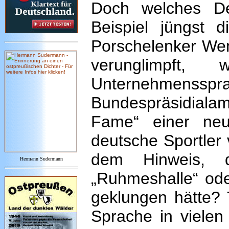
Doch welches De
Beispiel jüngst d
Porschelenker Wen
verunglimpft
Unternehmenssp
Bundespräsidiala
Fame“ einer neue
deutsche Sportler 
dem Hinweis, 
Hermann Sudermann
„Ruhmeshalle“ oder
geklungen hätte? 
Sprache in vielen