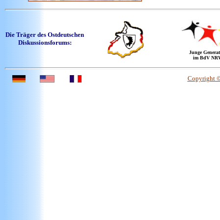
Die Träger des Ostdeutschen
Diskussionsforums:
Junge Generat
im BdV NR
Copyright 