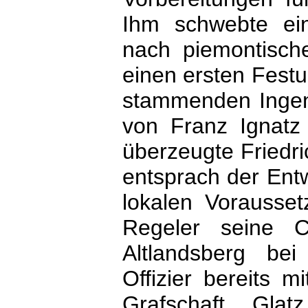
Ihm schwebte ei
nach piemontische
einen ersten Fest
stammenden Ingenie
von Franz Ignatz 
überzeugte Friedri
entsprach der Entw
lokalen Vorausset
Regeler seine C
Altlandsberg be
Offizier bereits 
Grafschaft Gla