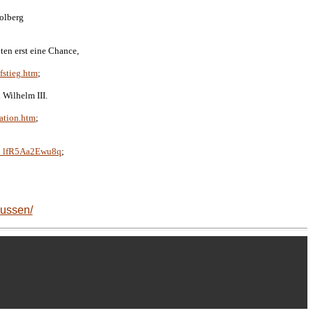
olberg
;
ten erst eine Chance,
fstieg.htm
;
 Wilhelm III.
sation.htm
;
E_lfR5Aa2Ewu8q
;
eussen/