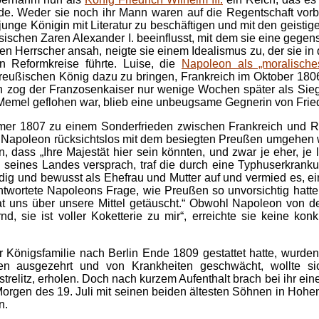
urde. Weder sie noch ihr Mann waren auf die Regentschaft vor
junge Königin mit Literatur zu beschäftigen und mit den geistige
sischen Zaren Alexander I. beeinflusst, mit dem sie eine gege
en Herrscher ansah, neigte sie einem Idealismus zu, der sie in
 Reformkreise führte. Luise, die
Napoleon als „moralisch
 preußischen König dazu zu bringen, Frankreich im Oktober 180
zog der Franzosenkaiser nur wenige Wochen später als Sieger 
Memel geflohen war, blieb eine unbeugsame Gegnerin von Fri
er 1807 zu einem Sonderfrieden zwischen Frankreich und Rus
Napoleon rücksichtslos mit dem besiegten Preußen umgehen w
n, dass „Ihre Majestät hier sein könnten, und zwar je eher, je
g seines Landes versprach, traf die durch eine Typhuserkra
dig und bewusst als Ehefrau und Mutter auf und vermied es, ei
wortete Napoleons Frage, wie Preußen so unvorsichtig hatte 
t uns über unsere Mittel getäuscht.“ Obwohl Napoleon von de
rnd, sie ist voller Koketterie zu mir“, erreichte sie keine k
önigsfamilie nach Berlin Ende 1809 gestattet hatte, wurden
ten ausgezehrt und von Krankheiten geschwächt, wollte s
relitz, erholen. Doch nach kurzem Aufenthalt brach bei ihr ei
Morgen des 19. Juli mit seinen beiden ältesten Söhnen in Hohenz
n.