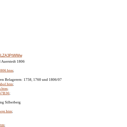
yFLZA3PtWWw
d Auerstedt 1806
1806.htm
;
hren Belagerern: 1758, 1760 und 1806/07
mbol.htm
;
m.htm
;
867B36
;
ung Silberberg
berg.htm
;
htm
;