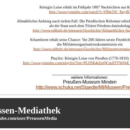
Königin Luise erhält im Frühjahr 1807 Nachrichten aus K
http://www.youtube.com/watch?v=OWe2W_Xuyf8
Allmählicher Aufstieg nach tiefem Fall: Die Preußischen Reformer erhiel
als der Staat nach dem Tilsiter Friedens daniederlag
http://www.odfinfo.de/preussen/Geschichte/Allmaehlicher-Au
Scharnhorst erhält seine Chance: Vor 200 Jahren setzte Friedrich
die Militärreorganisationskommission ein
http://www.odfinfo.de/preussen/Geschichte/Militaerreorgani
Playlist: Königin Luise von Preußen (1776-1810)
http://www.youtube.com/playlist?list=PLO5K4tZzrQCmJlTVWQs
_____________________________________
weitere Informationen:
Preußen-Museum Minden
http://www.schuka.net/Staedte/MI/Museen/Pr
ssen-Mediathek
be.com/user/PreussenMedia