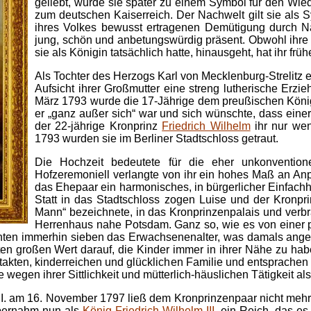
geliebt, wurde sie später zu einem Symbol für den Wie
zum deutschen Kaiserreich. Der Nachwelt gilt sie als S
ihres Volkes bewusst ertragenen Demütigung durch Nap
jung, schön und anbetungswürdig präsent. Obwohl ihre h
sie als Königin tatsächlich hatte, hinausgeht, hat ihr fr
Als Tochter des Herzogs Karl von Mecklenburg-Strelitz 
Aufsicht ihrer Großmutter eine streng lutherische Erzi
März 1793 wurde die 17-Jährige dem preußischen König vo
er „ganz außer sich“ war und sich wünschte, dass einer
der 22-jährige Kronprinz
Friedrich Wilhelm
ihr nur wen
1793 wurden sie im Berliner Stadtschloss getraut.
Die Hochzeit bedeutete für die eher unkonventio
Hofzeremoniell verlangte von ihr ein hohes Maß an An
das Ehepaar ein harmonisches, in bürgerlicher Einfachh
Statt in das Stadtschloss zogen Luise und der Kronpri
Mann“ bezeichnete, in das Kronprinzenpalais und ver
Herrenhaus nahe Potsdam. Ganz so, wie es von einer p
hten immerhin sieben das Erwachsenenalter, was damals anges
egten großen Wert darauf, die Kinder immer in ihrer Nähe zu h
takten, kinderreichen und glücklichen Familie und entsprachen
 wegen ihrer Sittlichkeit und mütterlich-häuslichen Tätigkeit als
I. am 16. November 1797 ließ dem Kronprinzenpaar nicht mehr v
übernahm nun als
König Friedrich Wilhelm III.
ein Reich, das es 