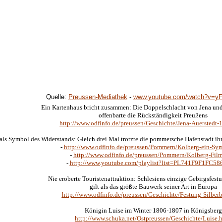
Quelle:
Preussen-Mediathek
-
www.youtube.com/watch?v=
Ein Kartenhaus bricht zusammen: Die Doppelschlacht von Jena un
offenbarte die Rückständigkeit Preußens
http://www.odfinfo.de/preussen/Geschichte/Jena-Auerstedt-
als Symbol des Widerstands: Gleich drei Mal trotzte die pommersche Hafenstadt i
-
http://www.odfinfo.de/preussen/Pommern/Kolberg-ein-Sy
-
http://www.odfinfo.de/preussen/Pommern/Kolberg-Fil
-
http://www.youtube.com/playlist?list=PL741F9F1FC5
Nie eroberte Touristenattraktion: Schlesiens einzige Gebirgsfest
gilt als das größte Bauwerk seiner Art in Europa
http://www.odfinfo.de/preussen/Geschichte/Festung-Silber
Königin Luise im Winter 1806-1807 in Königsberg
http://www.schuka.net/Ostpreussen/Geschichte/Luise.