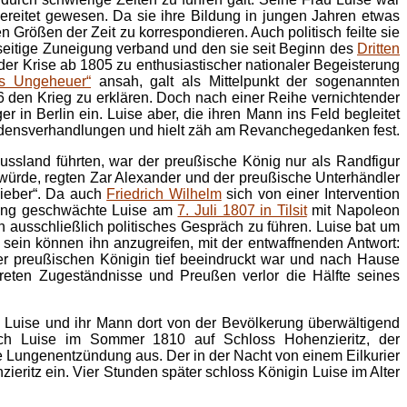
bereitet gewesen. Da sie ihre Bildung in jungen Jahren etwas
n Größen der Zeit zu korrespondieren. Auch politisch feilte sie
nseitige Zuneigung verband und den sie seit Beginn des
Dritten
 der Krise ab 1805 zu enthusiastischer nationaler Begeisterung
es Ungeheuer“
ansah, galt als Mittelpunkt der sogenannten
6 den Krieg zu erklären. Doch nach einer Reihe vernichtender
in Berlin ein. Luise aber, die ihren Mann ins Feld begleitet
edensverhandlungen und hielt zäh am Revanchegedanken fest.
sland führten, war der preußische König nur als Randfigur
ürde, regten Zar Alexander und der preußische Unterhändler
 lieber“. Da auch
Friedrich Wilhelm
sich von einer Intervention
nkung geschwächte Luise am
7. Juli 1807 in Tilsit
mit Napoleon
n ausschließlich politisches Gespräch zu führen. Luise bat um
sein können ihn anzugreifen, mit der entwaffnenden Antwort:
r preußischen Königin tief beeindruckt war und nach Hause
onkreten Zugeständnisse und Preußen verlor die Hälfte seines
 Luise und ihr Mann dort von der Bevölkerung überwältigend
ich Luise im Sommer 1810 auf Schloss Hohenzieritz, der
ne Lungenentzündung aus. Der in der Nacht von einem Eilkurier
ieritz ein. Vier Stunden später schloss Königin Luise im Alter