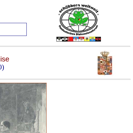
ise
0)