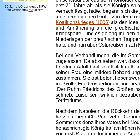
erst 21 Jahre alt, als sie Königin w
7
0 Jahre LO
Landesgr
.
NRW
für weitere Infos
hie
r
klicken
vernachlässigt hatte, begann sich die 
an einem eigenen Profil. Von dem rus
Koalitionskrieges (1805)
als den ideal
und Annäherung an die preußischen
Kriegspartei, und es gelang ihr, den
Niederlagen der preußischen Truppen 
hatte und nun über Ostpreußen nach 
Bei den Verhandlungen, die im Somm
zugelassen. Da abzusehen war, dass 
Friedrich Adolf Graf von Kalckreuth a
seiner Frau eine mildere Behandlun
zusammen. Sie trat betont liebenswür
maßvolle Friedensbedingen und beant
„Der Ruhm Friedrichs des Großen ha
schrieb, Luise sei „wirklich bezaube
Territoriums.
Nachdem Napoleon die Rückkehr der K
herzlich begrüßt. Von zehn Gebur
Sommerresidenz ihres Vaters bei Neust
benachrichtigte König traf am frühen 
von erst 34 Jahren für immer die Auge