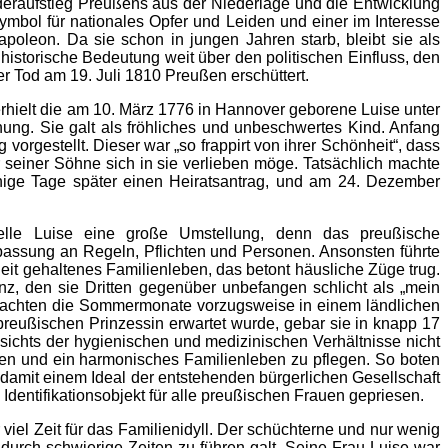
deraufstieg Preußens aus der Niederlage und die Entwicklung
ymbol für nationales Opfer und Leiden und einer im Interesse
oleon. Da sie schon in jungen Jahren starb, bleibt sie als
istorische Bedeutung weit über den politischen Einfluss, den
üher Tod am 19. Juli 1810 Preußen erschüttert.
erhielt die am 10. März 1776 in Hannover geborene Luise unter
ehung. Sie galt als fröhliches und unbeschwertes Kind. Anfang
rgestellt. Dieser war „so frappirt von ihrer Schönheit“, dass
 seiner Söhne sich in sie verlieben möge. Tatsächlich machte
ige Tage später einen Heiratsantrag, und am 24. Dezember
nelle Luise eine große Umstellung, denn das preußische
passung an Regeln, Pflichten und Personen. Ansonsten führte
eit gehaltenes Familienleben, das betont häusliche Züge trug.
nz, den sie Dritten gegenüber unbefangen schlicht als „mein
brachten die Sommermonate vorzugsweise in einem ländlichen
reußischen Prinzessin erwartet wurde, gebar sie in knapp 17
ichts der hygienischen und medizinischen Verhältnisse nicht
aben und ein harmonisches Familienleben zu pflegen. So boten
 damit einem Ideal der entstehenden bürgerlichen Gesellschaft
 Identifikationsobjekt für alle preußischen Frauen gepriesen.
iel Zeit für das Familienidyll. Der schüchterne und nur wenig
durch schwierige Zeiten zu führen galt. Seine Frau Luise war