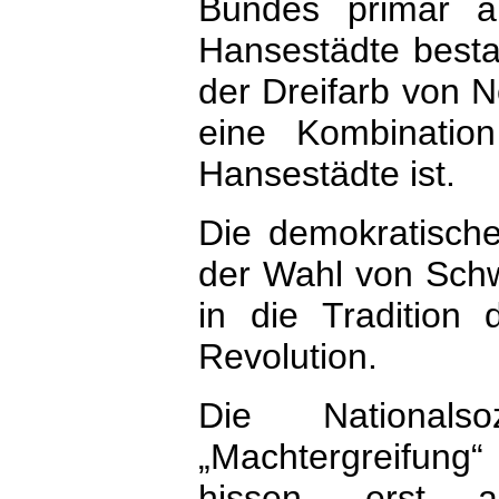
Bundes primär a
Hansestädte bestan
der Dreifarb von 
eine Kombinati
Hansestädte ist.
Die demokratische
der Wahl von Schw
in die Tradition 
Revolution.
Die Nationals
„Machtergreifun
hissen, erst 