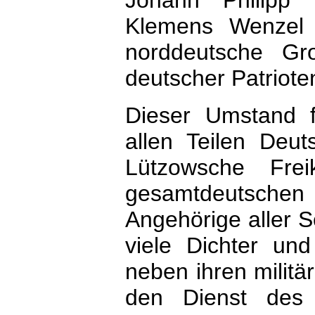
Johann Philipp
Klemens Wenzel 
norddeutsche Gr
deutscher Patriote
Dieser Umstand f
allen Teilen Deu
Lützowsche Fre
gesamtdeutsche
Angehörige aller S
viele Dichter und
neben ihren militä
den Dienst des 