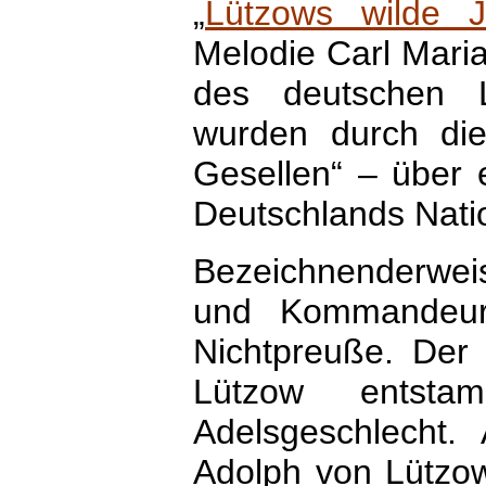
„
Lützows wilde 
Melodie Carl Mari
des deutschen L
wurden durch di
Gesellen“ – über 
Deutschlands Nati
Bezeichnenderwei
und Kommandeur
Nichtpreuße. Der 
Lützow entstam
Adelsgeschlecht.
Adolph von Lützow