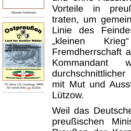
Vorteile in preu
Hermann Sudermann
traten, um gemei
Linie des Feindes
„kleinen Krie
Fremdherrschaft 
Kommandant 
durchschnittlicher
mit Mut und Ausst
7
0 Jahre LO
Landesgr
.
NRW
für weitere Infos
hie
r
klicken
Lützow.
Weil das Deutsch
preußischen Mini