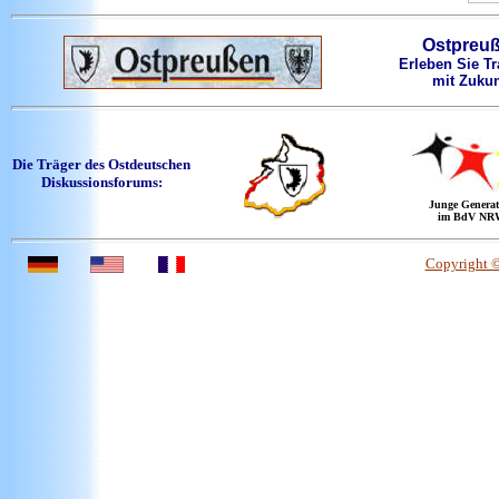
Ostpreu
Erleben Sie Tr
mit Zukun
Die Träger des Ostdeutschen
Diskussionsforums:
Junge Generat
im BdV NR
Copyright 