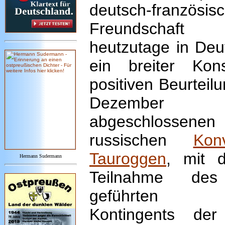
deutsch-französis
Freundschaf
heutzutage in Deu
ein breiter Ko
positiven Beurteil
Dezembe
abgeschlossene
russischen
Kon
Tauroggen
, mit 
Hermann Sudermann
Teilnahme de
geführten pr
Kontingents d