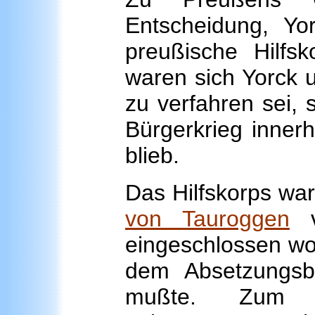
Entscheidung, Yo
preußische Hilfs
waren sich Yorck un
zu verfahren sei,
Bürgerkrieg inner
blieb.
Das Hilfskorps wa
von Tauroggen
v
eingeschlossen wor
dem Absetzungsbe
mußte. Zum 