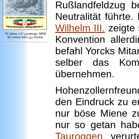
Rußlandfeldzug b
Neutralität führt
Wilhelm III.
zeigte 
7
0 Jahre LO
Landesgr
.
NRW
Konvention allerdi
für weitere Infos
hie
r
klicken
befahl Yorcks Mitar
selber das Kom
übernehmen.
Hohenzollernfreund
den Eindruck zu 
nur böse Miene z
nur so getan hab
Tauroggen
verurte