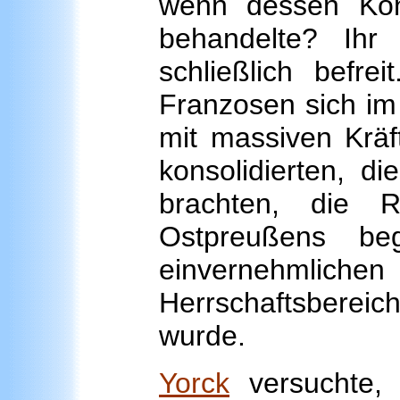
wenn dessen Köni
behandelte? Ihr
schließlich befrei
Franzosen sich i
mit massiven Kräft
konsolidierten, d
brachten, die 
Ostpreußens be
einvernehml
Herrschaftsberei
wurde.
Yorck
versuchte, 