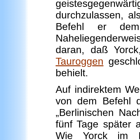
geistesgegenw
durchzulassen, al
Befehl er dem 
Naheliegenderweis
daran, daß Yorc
Tauroggen
geschl
behielt.
Auf indirektem We
von dem Befehl de
„Berlinischen Nac
fünf Tage später 
Wie Yorck im Ei