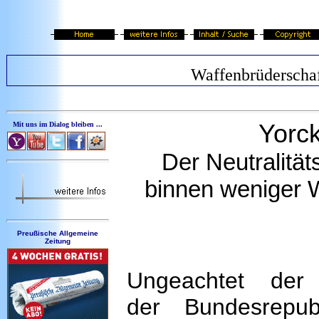
Waffenbrüderscha
Yorck
Mit uns im Dialog bleiben ...
Der Neutralitä
binnen weniger 
Preußische Allgemeine
Zeitung
Ungeachtet der
der Bundesrepu