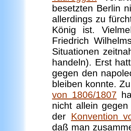
besetzten Berlin n
allerdings zu fürc
König ist. Vielm
Friedrich Wilhelm
Situationen zeitn
handeln). Erst hat
gegen den napoleo
bleiben konnte. Z
von 1806/1807
hat
nicht allein gegen
der
Konvention v
daß man zusammen