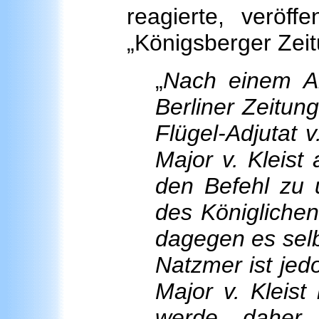
reagierte, veröff
„Königsberger Zeit
„
Nach einem Ar
Berliner Zeitun
Flügel-Adjutat 
Major v. Kleist
den Befehl zu
des Königliche
dagegen es sel
Natzmer ist je
Major v. Kleis
werde daher