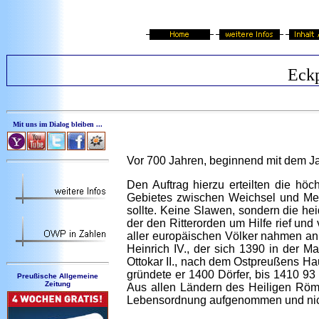
Eckp
Mit uns im Dialog bleiben ...
Vor 700 Jahren, beginnend mit dem J
Den Auftrag hierzu erteilten die höc
Gebietes zwischen Weichsel und Mem
sollte. Keine Slawen, sondern die he
der den Ritterorden um Hilfe rief un
aller europäischen Völker nahmen an 
Heinrich IV., der sich 1390 in der 
Ottokar II., nach dem Ostpreußens Ha
gründete er 1400 Dörfer, bis 1410 9
Preußische Allgemeine
Zeitung
Aus allen Ländern des Heiligen Röm
Lebensordnung aufgenommen und nicht