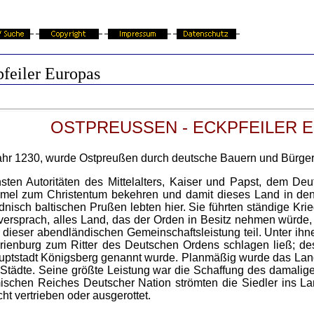
feiler Europas
OSTPREUSSEN
- ECKPFEILER 
ahr 1230, wurde Ostpreußen durch deutsche Bauern und Bürger 
hsten Autoritäten des Mittelalters, Kaiser und Papst, dem D
el zum Christentum bekehren und damit dieses Land in den 
idnisch baltischen Prußen lebten hier. Sie führten ständige K
d versprach, alles Land, das der Orden in Besitz nehmen würde
dieser abendländischen Gemeinschaftsleistung teil. Unter ihn
Marienburg zum Ritter des Deutschen Ordens schlagen ließ; 
uptstadt Königsberg genannt wurde. Planmäßig wurde das Land 
3 Städte. Seine größte Leistung war die Schaffung des damal
ischen Reiches Deutscher Nation strömten die Siedler ins La
 vertrieben oder ausgerottet.