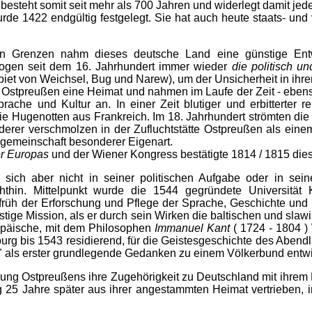
besteht somit seit mehr als 700 Jahren und widerlegt damit j
urde 1422 endgültig festgelegt. Sie hat auch heute staats- und 
enen Grenzen nahm dieses deutsche Land eine günstige Ent
d zogen seit dem 16. Jahrhundert immer wieder
die politisch u
t von Weichsel, Bug und Narew), um der Unsicherheit in ihrem
Ostpreußen eine Heimat und nahmen im Laufe der Zeit - ebens
ache und Kultur an. In einer Zeit blutiger und erbitterter 
ie Hugenotten aus Frankreich. Im 18. Jahrhundert strömten die
erer verschmolzen in der Zufluchtstätte Ostpreußen als einem
gemeinschaft besonderer Eigenart.
er Europas
und der Wiener Kongress bestätigte 1814 / 1815 die
 sich aber nicht in seiner politischen Aufgabe oder in se
chthin. Mittelpunkt wurde die 1544 gegründete Universitä
früh der Erforschung und Pflege der Sprache, Geschichte und
geistige Mission, als er durch sein Wirken die baltischen und 
opäische, mit dem Philosophen
Immanuel Kant
( 1724 - 1804 )
urg bis 1543 residierend, für die Geistesgeschichte des Abend
n" als erster grundlegende Gedanken zu einem Völkerbund entwi
rung Ostpreußens ihre Zugehörigkeit zu Deutschland mit ihre
25 Jahre später aus ihrer angestammten Heimat vertrieben, in