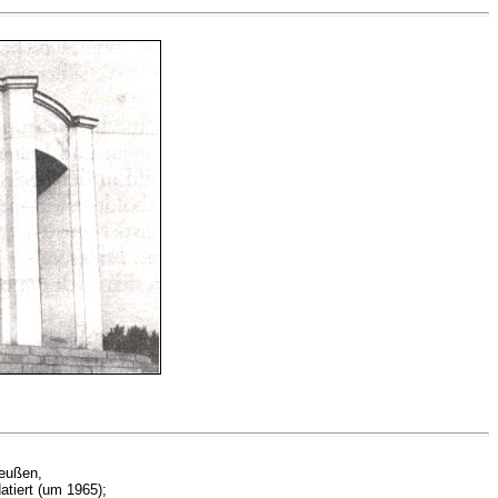
reußen,
tiert (um 1965);