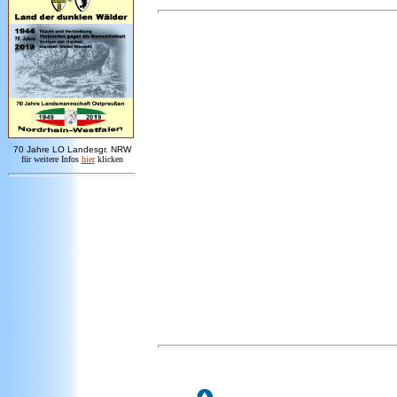
7
0 Jahre LO
Landesgr
.
NRW
für weitere Infos
hie
r
klicken