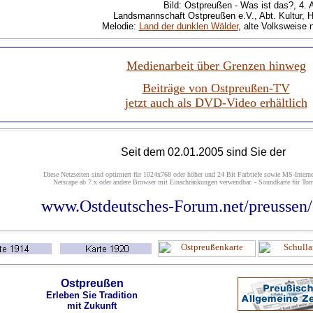
Bild: Ostpreußen - Was ist das?, 4. 
Landsmannschaft Ostpreußen e.V., Abt. Kultur, 
Melodie:
Land der dunklen Wälder
, alte Volksweise 
Medienarbeit über Grenzen hinweg
Beiträge von Ostpreußen-TV
jetzt auch als DVD-Video erhältlich
Seit
dem 02.01.2005 sind Sie der
Diese Netzseiten sind optimiert für 1024x768 oder höher und 24 Bit Farbtiefe sowie MS-Interne
Netscape ab 7.x oder andere Browser mit Einschränkungen verwendbar. - Soundkarte für Tonw
www.Ostdeutsches-Forum.net/preussen/
Ostpreußen
Erleben Sie Tradition
mit Zukunft