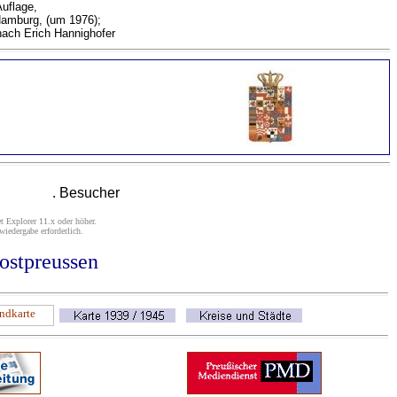
Auflage,
Hamburg, (um 1976);
nach Erich Hannighofer
. Besucher
t Explorer 11.x oder höher.
iedergabe erforderlich.
ostpreussen