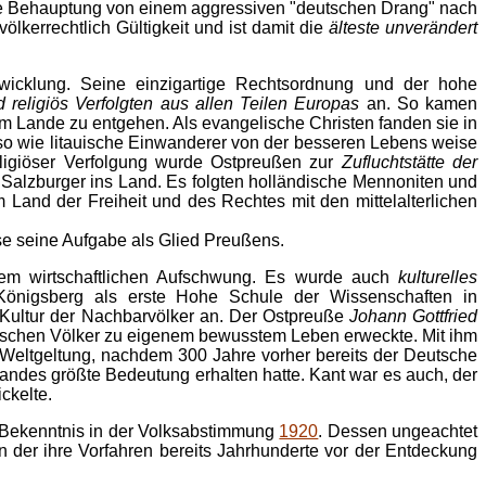
ede Behauptung von einem aggressiven "deutschen Drang" nach
völkerrechtlich Gültigkeit und ist damit die
älteste unverändert
wicklung. Seine einzigartige Rechtsordnung und der hohe
nd religiös Verfolgten aus allen Teilen Europas
an. So kamen
 Lande zu entgehen. Als evangelische Christen fanden sie in
o wie litauische Einwanderer von der besseren Lebens weise
religiöser Verfolgung wurde Ostpreußen zur
Zufluchtstätte der
 Salzburger ins Land. Es folgten holländische Mennoniten und
 Land der Freiheit und des Rechtes mit den mittelalterlichen
se seine Aufgabe als Glied Preußens.
inem wirtschaftlichen Aufschwung. Es wurde auch
kulturelles
t Königsberg als erste Hohe Schule der Wissenschaften in
 Kultur der Nachbarvölker an. Der Ostpreuße
Johann Gottfried
slawischen Völker zu eigenem bewusstem Leben erweckte. Mit ihm
 Weltgeltung, nachdem 300 Jahre vorher bereits der Deutsche
landes größte Bedeutung erhalten hatte. Kant war es auch, der
ckelte.
m Bekenntnis in der Volksabstimmung
1920
. Dessen ungeachtet
 der ihre Vorfahren bereits Jahrhunderte vor der Entdeckung