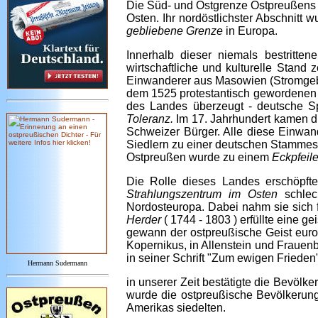
Die Süd- und Ostgrenze Ostpreußens 
Osten. Ihr nordöstlichster Abschnitt w
gebliebene Grenze
in Europa.
Innerhalb dieser niemals bestritt
wirtschaftliche und kulturelle Stan
Einwanderer aus Masowien (Stromgebie
dem 1525 protestantisch gewordenen 
des Landes überzeugt - deutsche Spr
Toleranz.
Im 17. Jahrhundert kamen d
Schweizer Bürger. Alle diese Einwand
Siedlern zu einer deutschen Stammes
Ostpreußen wurde zu einem
Eckpfeil
Die Rolle dieses Landes erschöpfte
Strahlungszentrum im Osten
schle
Nordosteuropa. Dabei nahm sie sich 
Herder
( 1744 - 1803 ) erfüllte eine 
gewann der ostpreußische Geist eur
Kopernikus, in Allenstein und Frauenb
in seiner Schrift "Zum ewigen Friede
Hermann Sudermann
in unserer Zeit
bestätigte die Bevölke
wurde die ostpreußische Bevölkerung 
Amerikas siedelten.