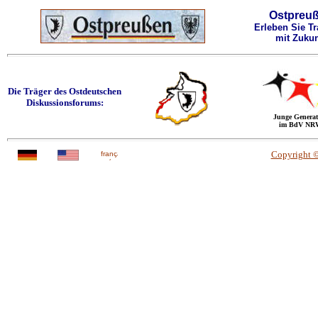
Ostpreu
Erleben Sie Tr
mit Zukun
Die Träger des Ostdeutschen
Diskussionsforums:
Junge Generat
im BdV NR
Copyright 