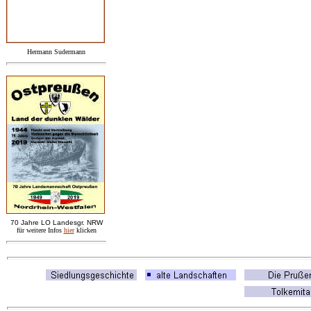
Hermann Sudermann
7
0 Jahre LO
Landesgr
.
NRW
für weitere Infos
hie
r
klicken