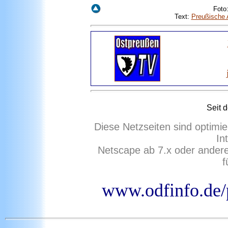
Foto
Text:
Preußische 
Seit 
Diese Netzseiten sind optimie
In
Netscape ab 7.x oder ander
f
www.odfinfo.de/