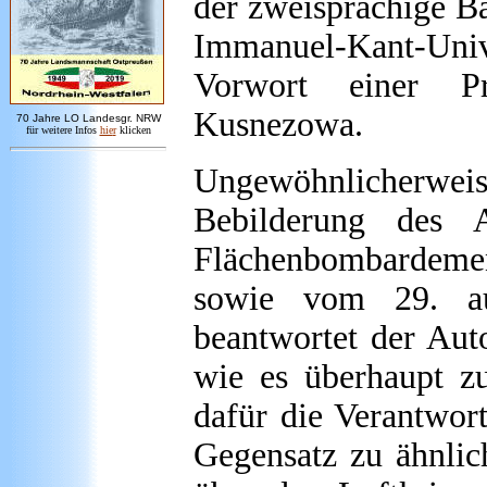
der zweisprachige Ba
Immanuel-Kant-Univer
Vorwort einer Pro
Kusnezowa.
7
0 Jahre LO
Landesgr
.
NRW
für weitere Infos
hie
r
klicken
Ungewöhnlicherwei
Bebilderung des A
Flächenbombardemen
sowie vom 29. a
beantwortet der Auto
wie es überhaupt z
dafür die Verantwor
Gegensatz zu ähnlic