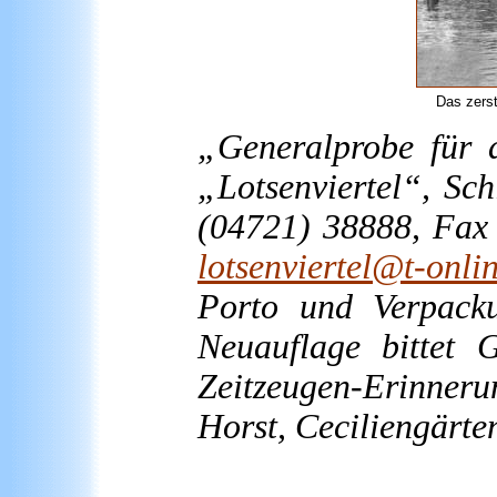
Das zerst
„Generalprobe für 
„Lotsenviertel“, Sch
(04721) 38888, Fax
lotsenviertel@t-onli
Porto und Verpacku
Neuauflage bittet 
Zeitzeugen-Erinner
Horst, Ceciliengärte