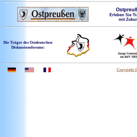
Ostpreu
Erleben Sie Tr
mit Zukun
Die Träger des Ostdeutschen
Diskussionsforums:
Junge Generat
im BdV NR
Copyright 