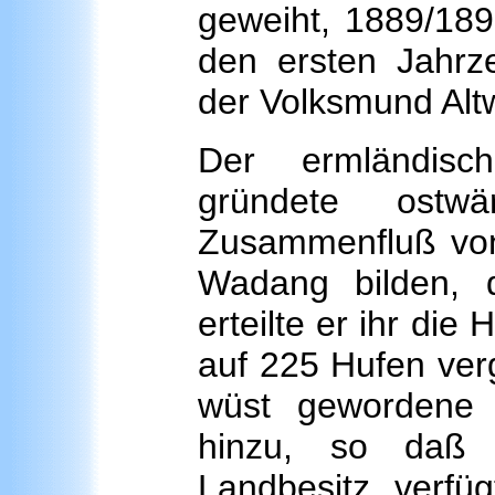
geweiht, 1889/189
den ersten Jahrz
der Volksmund Altw
Der ermländisc
gründete ostw
Zusammenfluß von
Wadang bilden, 
erteilte er ihr di
auf 225 Hufen ver
wüst gewordene
hinzu, so daß 
Landbesitz verfü