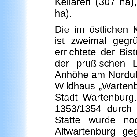
Kellaren (307 ha)
ha).
Die im östlichen 
ist zweimal geg
errichtete der Bis
der prußischen 
Anhöhe am Norduf
Wildhaus „Wartenb
Stadt Wartenburg
1353/1354 durch d
Stätte wurde no
Altwartenburg ge