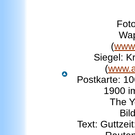
Foto
Wap
(
www.
Siegel: K
(
www.al
Postkarte: 1
1900 im
The Y
Bil
Text: Guttzei