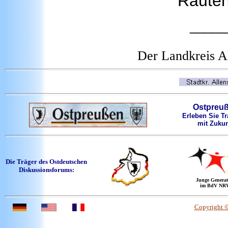
Rauten
_____
Der Landkreis A
Ostpreu
Erleben Sie Tr
mit Zukun
Die Träger des Ostdeutschen
Diskussionsforums:
Junge Generat
im BdV NR
Copyright 