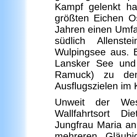
Kampf gelenkt ha
größten Eichen O
Jahren einen Umfa
südlich Allenste
Wulpingsee aus. E
Lansker See und 
Ramuck) zu den
Ausflugszielen im K
Unweit
der West
Wallfahrtsort Di
Jungfrau Maria a
mehreren Gläubi