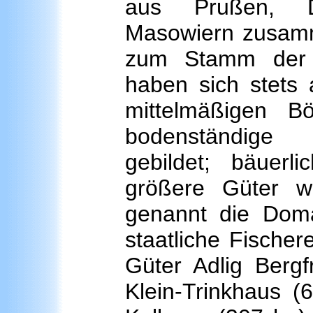
aus Prußen, D
Masowiern zusamm
zum Stamm der 
haben sich stets 
mittelmäßigen B
bodenständige l
gebildet; bäuerli
größere Güter w
genannt die Dom
staatliche Fische
Güter Adlig Bergf
Klein-Trinkhaus (