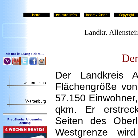
Landkr. Allenstei
Mit uns im Dialog bleiben ...
Der
Der Landkreis Al
Flächengröße von
57.150 Einwohner,
qkm. Er erstrec
Seiten des Oberl
Preußische Allgemeine
Zeitung
Westgrenze wir