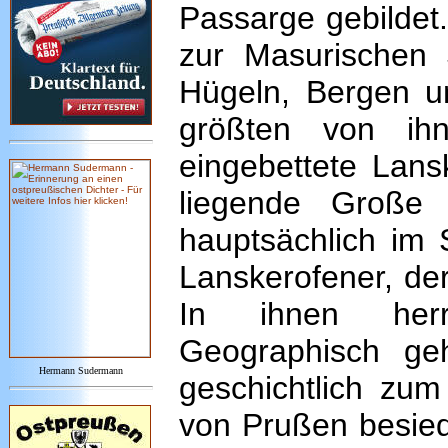
Passarge gebildet
zur Masurischen 
Hügeln, Bergen 
größten von ih
eingebettete Lan
liegende Große 
hauptsächlich im 
Lanskerofener, de
In ihnen herr
Geographisch ge
Hermann Sudermann
geschichtlich zu
von Prußen besied