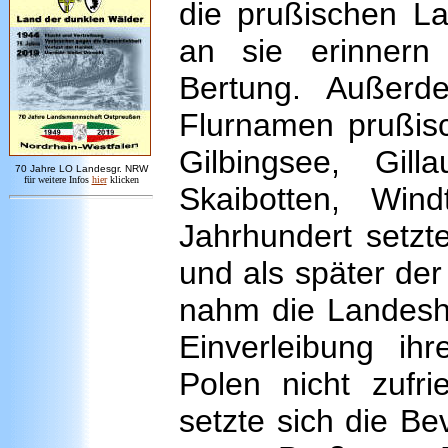
die prußischen L
an sie erinnern
Bertung. Außerd
Flurnamen prußisc
Gilbingsee, Gil
7
0 Jahre LO
Landesgr
.
NRW
für weitere Infos
hie
r
klicken
Skaibotten, Win
Jahrhundert setzt
und als später der
nahm die Landeshe
Einverleibung ih
Polen nicht zufr
setzte sich die B