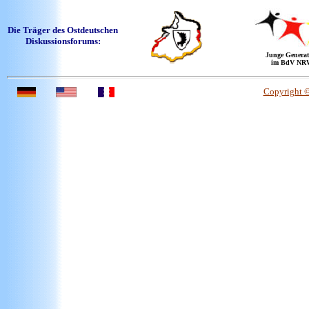
Die Träger des Ostdeutschen
Diskussionsforums:
Junge Generat
im BdV NR
Copyright 