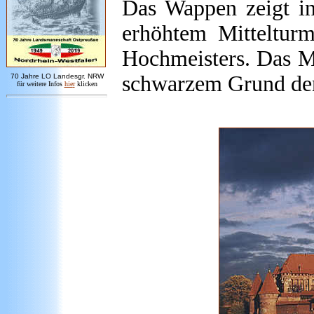
Das Wappen zeigt in
erhöhtem Mittelturm
Hochmeisters. Das M
schwarzem Grund den
7
0 Jahre LO
Landesgr
.
NRW
für weitere Infos
hie
r
klicken