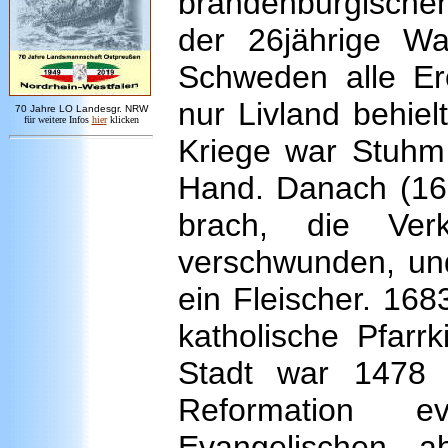
brandenburgischen
der 26jährige Waf
Schweden alle E
nur Livland behiel
7
0 Jahre LO
Landesgr
.
NRW
für weitere Infos
hie
r
klicken
Kriege war Stuhm
Hand. Danach (1664
brach, die Ve
verschwunden, und
ein Fleischer. 168
katholische Pfarr
Stadt war 1478
Reformation 
Evangelischen 