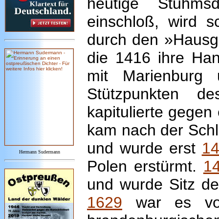
heutige Stuhmsd
einschloß, wird 
durch den »Hausgr
die 1416 ihre Han
mit Marienburg 
Stützpunkten d
kapitulierte gegen
kam nach der Schl
und wurde erst
1
Hermann Sudermann
Polen erstürmt.
1
und wurde Sitz de
1629
war es von