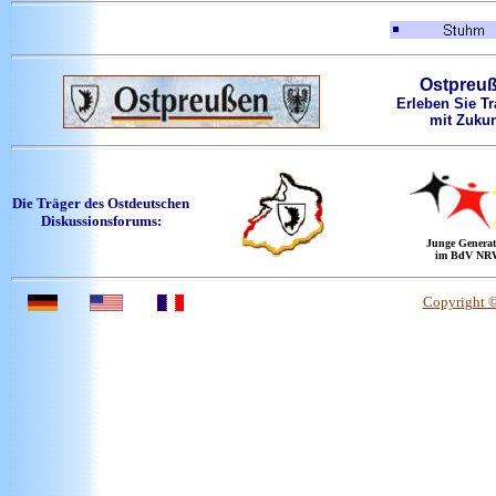
Ostpreu
Erleben Sie Tr
mit Zukun
Die Träger des Ostdeutschen
Diskussionsforums:
Junge Generat
im BdV NR
Copyright 