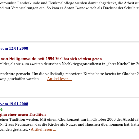
rpunkte Landeskunde und Denkmalpflege werden damit abgedeckt, die Arbeitsstel
und mit Veranstaltungen ein. So kam es Anton Iwanowitsch als Direktor der Schule z
8 vom 12.01.2008
e von Heiligenwalde seit 1994
Viel hat sich seitdem getan
lder, als sie zum zweiten deutschen Nachkriegsgottesdienst in „ihrer Kirche“ im 
ortschritte gemacht. Um die vollständig renovierte Kirche hatte bereits im Oktober
weg geschaffen worden .... -
Artikel lesen ...
8 vom 19.01.2008
de
ginn einer neuen Tradition
 einer Tradition werden. Mit einem Chorkonzert war im Oktober 2006 der Abschluß
Nr. 2 aus Neuhausen, das die Kirche als Nutzer und Hausherr übernommen hat, hatt
unden gestaltet. -
Artikel lesen ...