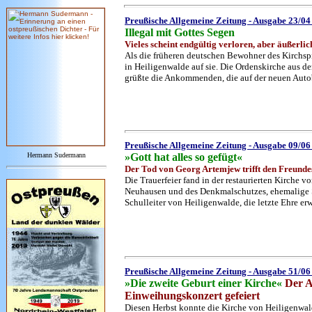
Preußische Allgemeine Zeitung - Ausgabe 23/0
Illegal
mit Gottes Segen
Vieles scheint endgültig verloren, aber äußerli
Als die früheren deutschen Bewohner des Kirchsp
in Heiligenwalde auf sie. Die Ordenskirche aus d
grüßte die Ankommenden, die auf der neuen Auto
Preußische Allgemeine Zeitung - Ausgabe 09/0
Hermann Sudermann
»Gott hat alles so gefügt«
Der Tod von Georg Artemjew trifft den Freunde
Die Trauerfeier fand in der restaurierten Kirche
Neuhausen und des Denkmalschutzes, ehemalige Sc
Schulleiter von Heiligenwalde, die letzte Ehre erw
Preußische Allgemeine Zeitung - Ausgabe 51/0
»Die zweite Geburt einer Kirche«
Der A
Einweihungskonzert gefeiert
Diesen Herbst konnte die Kirche von Heiligenwal