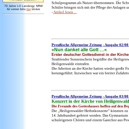
Schulprogramm als Nutzer übernommen. Die Schwe
7
0 Jahre LO
Landesgr
.
NRW
Schüler bringen sich mit der Pflege der Anlagen 
für weitere Infos
hie
r
klicken
-
Artikel lesen ...
Preußische Allgemeine Zeitung - Ausgabe 02/0
»Nun danket alle Gott …«
Erster deutscher Gottesdienst in der Kirch
Strahlender Sonnenschein begrüßte die Heiligenwa
Heiligenwalde eintrafen.
Die Arbeiten an der Kirche hatten wieder große F
herumgeführt. Inzwischen war ein breiter Zufahrts
Preußische Allgemeine Zeitung - Ausgabe 03/0
Konzert in der Kirche von Heiligenwal
Die Freunde des Gotteshauses hoffen auf den Be
Die „Heiligenwalder Herbstkonzerte“ könnten zu
14. Jahrhundert gefeiert worden. Das Gymnasium 
schuleigenen Chören und einem Gastchor aus Pow