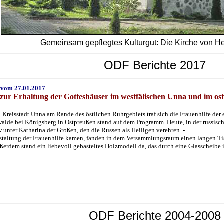
Gemeinsam gepflegtes Kulturgut: Die Kirche von He
ODF Berichte 2017
7 vom
27.01.2017
 zur Erhaltung der Gotteshäuser im westfälischen Unna und im os
n Kreisstadt Unna am Rande des östlichen Ruhrgebiets traf sich die Frauenhilfe de
walde bei Königsberg in Ostpreußen stand auf dem Programm. Heute, in der russisch
ter Katharina der Großen, den die Russen als Heiligen verehren. -
nstaltung der Frauenhilfe kamen, fanden in dem Versammlungsraum einen langen Tis
ßerdem stand ein liebevoll gebasteltes Holzmodell da, das durch eine Glasscheibe 
ODF Berichte 2004-2008