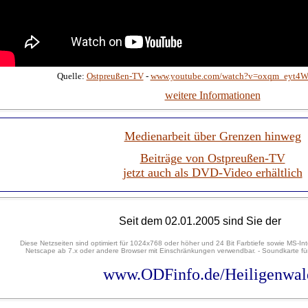
Quelle:
Ostpreußen-TV
-
www.youtube.com/watch?v=oxqm_eyt4
weitere Informationen
Medienarbeit über Grenzen hinweg
Beiträge von Ostpreußen-TV
jetzt auch als DVD-Video erhältlich
Seit dem 02.01.2005 sind Sie der
Diese Netzseiten sind optimiert für 1024x768 oder höher und 24 Bit Farbtiefe sowie MS-Int
Netscape ab 7.x oder andere Browser mit Einschränkungen verwendbar. - Soundkarte für
www.ODFinfo.de/Heiligenwal