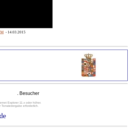
WM
- 14.03.2015
. Besucher
ernet Explorer 11.x oder höher.
 Tonwiedergabe erforderlich.
de