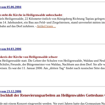
4 vom 05.06.2004
ch steht die Kirche in Heiligenwalde unbeschadet
iels Heiligenwalde, 22 Kilometer östlich von Königsberg Richtung Tapiau gelegen,
em 14. Jahrhundert, ein Bau aus Feld- und Ziegelsteinen, stand unversehrt mitten 
bahn auf das Dorf zufuhren.
-
Artikel lesen ...
6 vom 04.03.2006
skreis der Kirche von Heiligenwalde schwer
 von Heiligenwalde statt. Die Lehrer der Schulen von Heiligenwalde, Waldau und N
hüler, Freunde, der Bürgermeister von Waldau, Nachbarn aus dem Dorf. Sie alle 
eisen. Es war der 11. Januar 2006. Am „dritten Tag“ findet nach russischer Sitte das 
6 vom 23.12.2006
bschluß der Renovierungsarbeiten an Heiligenwaldes Gotteshaus
de mit einem Konzert eingeweiht werden. Vor zwei Jahren hatte das Gymnasium Nu