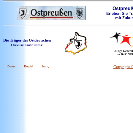
Ostpreu
Erleben Sie Tr
mit Zukun
Die Träger des Ostdeutschen
Diskussionsforums:
Junge Generat
im BdV NR
Copyright 