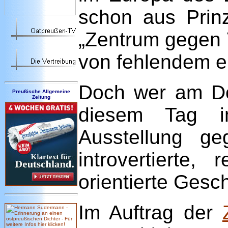
schon aus Prinz
„Zentrum gegen 
von fehlendem e
Doch wer am Do
Preußische Allgemeine
Zeitung
diesem Tag im
Ausstellung ge
introvertierte
orientierte Gesc
Im Auftrag der