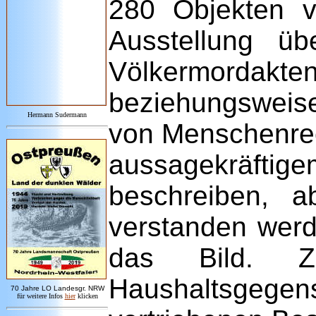
280 Objekten 
Ausstellung üb
Völkermordakten 
beziehungsweise
Hermann Sudermann
von Menschenrec
aussagekräftige
beschreiben, 
verstanden werd
das Bild. Z
Haushaltsgege
7
0 Jahre LO
Landesgr
.
NRW
für weitere Infos
hie
r
klicken