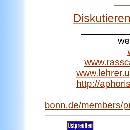
Diskutiere
_________
we
www.rassc
www.lehrer.u
http://aphor
bonn.de/members/pu