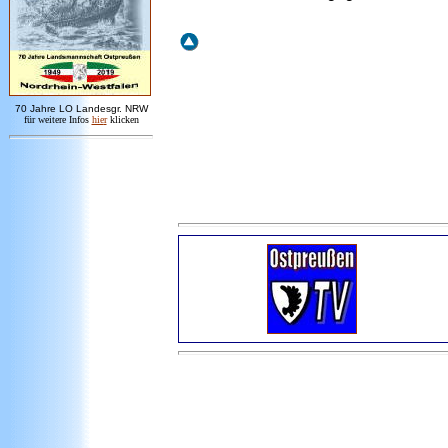
7
0 Jahre LO
Landesgr
.
NRW
für weitere Infos
hie
r
klicken