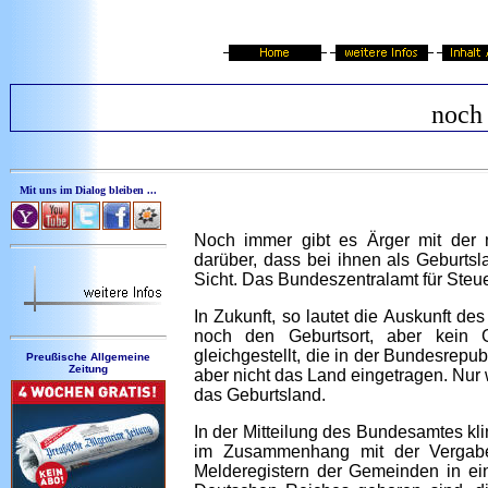
noch 
Mit uns im Dialog bleiben ...
Noch immer gibt es Ärger mit der n
darüber, dass bei ihnen als Geburts
Sicht. Das Bundeszentralamt für Steue
In Zukunft, so lautet die Auskunft 
noch den Geburtsort, aber kein G
gleichgestellt, die in der Bundesrepu
Preußische Allgemeine
Zeitung
aber nicht das Land eingetragen. Nur w
das Geburtsland.
In der Mitteilung des Bundesamtes kli
im Zusammenhang mit der Vergabe 
Melderegistern der Gemeinden in ei