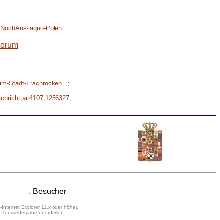
NochAus-laquo-Polen...
Forum
m-Stadt-Erschrocken...
;
chricht;art4107,1256327
;
. Besucher
-Internet Explorer 11.x oder höher.
 Tonwiedergabe erforderlich.