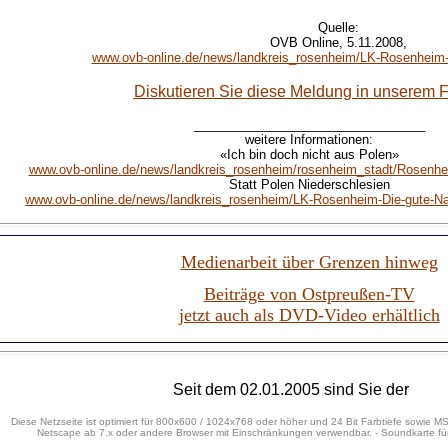
Quelle:
OVB Online, 5.11.2008,
www.ovb-online.de/news/landkreis_rosenheim/LK-Rosenheim-
Diskutieren Sie diese Meldung in unserem 
_________________________________
weitere Informationen:
«Ich bin doch nicht aus Polen»
www.ovb-online.de/news/landkreis_rosenheim/rosenheim_stadt/Rosenhei
Statt Polen Niederschlesien
www.ovb-online.de/news/landkreis_rosenheim/LK-Rosenheim-Die-gute-Na
Medienarbeit über Grenzen hinweg
Beiträge von Ostpreußen-TV
jetzt auch als DVD-Video erhältlich
Seit dem 02.01.2005 sind Sie der
Diese Netzseite ist optimiert für 800x600 / 1024x768 oder höher und 24 Bit Farbtiefe sowie MS
Netscape ab 7.x oder andere Browser mit Einschränkungen verwendbar. - Soundkarte für