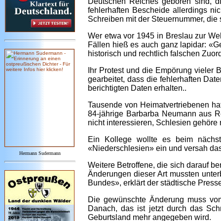
Deutschen Reiches geboren sind, di
fehlerhaften Bescheide allerdings n
Schreiben mit der Steuernummer, die si
Wer etwa vor 1945 in Breslau zur Wel
Fällen hieß es auch ganz lapidar: «
historisch und rechtlich falschen Zuor
Ihr Protest und die Empörung vieler 
gearbeitet, dass die fehlerhaften Da
berichtigten Daten erhalten..
Tausende von Heimatvertriebenen hatt
84-jährige Barbarba Neumann aus Ros
nicht interessieren, Schlesien gehöre
Ein Kollege wollte es beim nächs
«Niederschlesien» ein und versah das
Hermann Sudermann
Weitere Betroffene, die sich darauf 
Änderungen dieser Art mussten unterb
Bundes», erklärt der städtische Press
Die gewünschte Änderung muss vom E
Danach, das ist jetzt durch das Sch
Geburtsland mehr angegeben wird.