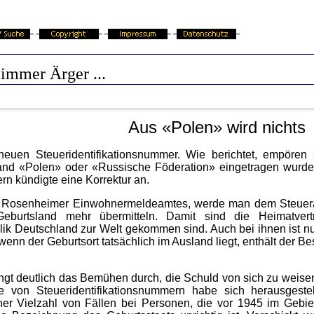
immer Ärger ...
Aus «Polen» wird nichts
euen Steueridentifikationsnummer. Wie berichtet, empören 
land «Polen» oder «Russische Föderation» eingetragen wurde.
rn kündigte eine Korrektur an.
des Rosenheimer Einwohnermeldeamtes, werde man dem Steuera
eburtsland mehr übermitteln. Damit sind die Heimatver
blik Deutschland zur Welt gekommen sind. Auch bei ihnen ist nu
enn der Geburtsort tatsächlich im Ausland liegt, enthält der Be
ngt deutlich das Bemühen durch, die Schuld von sich zu weisen
von Steueridentifikationsnummern habe sich herausgestel
ner Vielzahl von Fällen bei Personen, die vor 1945 im Gebi