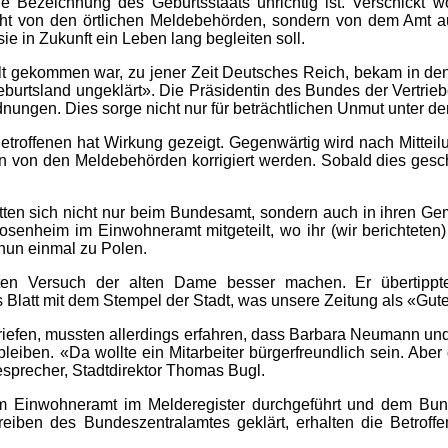
e Bezeichnung des Geburtsstaats unrichtig ist. Verschickt 
icht von den örtlichen Meldebehörden, sondern von dem Amt a
e in Zukunft ein Leben lang begleiten soll.
t gekommen war, zu jener Zeit Deutsches Reich, bekam in den 
Geburtsland ungeklärt». Die Präsidentin des Bundes der Vertr
dnungen. Dies sorge nicht nur für beträchtlichen Unmut unter de
Betroffenen hat Wirkung gezeigt. Gegenwärtig wird nach Mitte
ten von den Meldebehörden korrigiert werden. Sobald dies gesc
en sich nicht nur beim Bundesamt, sondern auch in ihren Geme
enheim im Einwohneramt mitgeteilt, wo ihr (wir berichteten)
 nun einmal zu Polen.
ten Versuch der alten Dame besser machen. Er übertippt
 Blatt mit dem Stempel der Stadt, was unsere Zeitung als «Gut
beriefen, mussten allerdings erfahren, dass Barbara Neumann u
leiben. «Da wollte ein Mitarbeiter bürgerfreundlich sein. Ab
esprecher, Stadtdirektor Thomas Bugl.
inwohneramt im Melderegister durchgeführt und dem Bundesz
reiben des Bundeszentralamtes geklärt, erhalten die Betroff