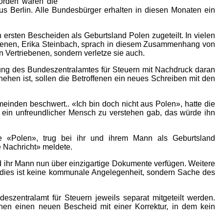
worden waren die
us Berlin. Alle Bundesbürger erhalten in diesen Monaten ein
ersten Bescheiden als Geburtsland Polen zugeteilt. In vielen
iebenen, Erika Steinbach, sprach in diesem Zusammenhang von
n Vertriebenen, sondern verletze sie auch.
ilung des Bundeszentralamtes für Steuern mit Nachdruck daran
hehen ist, sollen die Betroffenen ein neues Schreiben mit den
inden beschwert.. «Ich bin doch nicht aus Polen», hatte die
 ein unfreundlicher Mensch zu verstehen gab, das würde ihn
e «Polen», trug bei ihr und ihrem Mann als Geburtsland
e Nachricht» meldete.
nd ihr Mann nun über einzigartige Dokumente verfügen. Weitere
er dies ist keine kommunale Angelegenheit, sondern Sache des
entralamt für Steuern jeweils separat mitgeteilt werden.
enen einen neuen Bescheid mit einer Korrektur, in dem kein