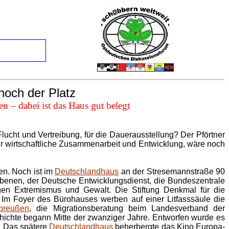
noch der Platz
n – dabei ist das Haus gut belegt
Flucht und Vertreibung, für die Dauerausstellung? Der Pförtner
ür wirtschaftliche Zusammenarbeit und Entwicklung, wäre noch
en. Noch ist im
Deutschlandhaus
an der Stresemannstraße 90
enen, der Deutsche Entwicklungsdienst, die Bundeszentrale
gegen Extremismus und Gewalt. Die Stiftung Denkmal für die
Im Foyer des Bürohauses werben auf einer Litfasssäule die
tpreußen
, die Migrationsberatung beim Landesverband der
hichte begann Mitte der zwanziger Jahre. Entworfen wurde es
. Das spätere
Deutschlandhaus
beherbergte das Kino Europa-