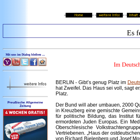
Es f
Mit uns im Dialog bleiben ...
Im Deutsch
BERLIN -
Gibt’s genug Platz im
Deut
hat Zweifel. Das Haus sei voll, sagt
Platz.
Preußische Allgemeine
Der Bund will aber umbauen, 2000 Qu
Zeitung
in Kreuzberg eine gemischte Gemein
für politische Bildung, das Institu
ermordeten Juden Europas. Ein Medi
Oberschlesische Volkstrachtengru
Vertriebenen. „Haus der ostdeutsche
von Richard Bielenberg und Josef Mo