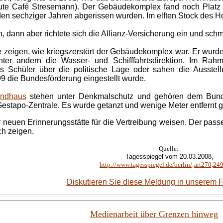
ute Café Stresemann). Der Gebäudekomplex fand noch Platz 
den sechziger Jahren abgerissen wurden. Im elften Stock des 
en, dann aber richtete sich die Allianz-Versicherung ein und s
e zeigen, wie kriegszerstört der Gebäudekomplex war. Er wurd
nter andern die Wasser- und Schifffahrtsdirektion. Im Ra
us Schüler über die politische Lage oder sahen die Ausstel
99 die Bundesförderung eingestellt wurde.
andhaus
stehen unter Denkmalschutz und gehören dem Bund
Gestapo-Zentrale. Es wurde getanzt und wenige Meter entfernt ge
 neuen Erinnerungsstätte für die Vertreibung weisen. Der pass
ch zeigen.
Quelle:
Tagesspiegel vom 20.03.2008,
http://www.tagesspiegel.de/berlin/;art270,2
Diskutieren Sie diese Meldung in unserem 
Medienarbeit über Grenzen hinweg