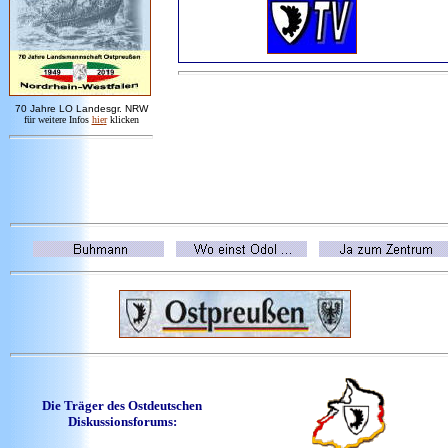
7
0 Jahre LO
Landesgr
.
NRW
für weitere Infos
hie
r
klicken
Die Träger des Ostdeutschen
Diskussionsforums: