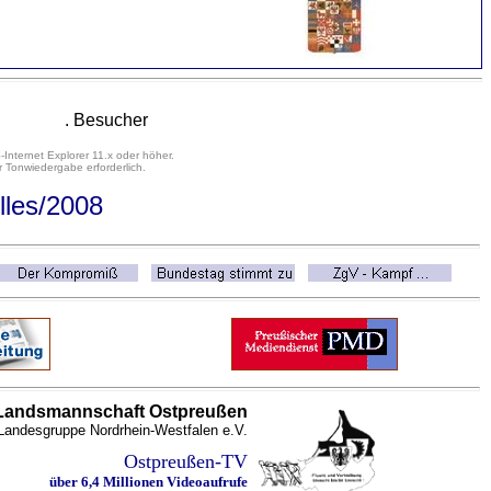
. Besucher
-Internet Explorer 11.x oder höher.
 Tonwiedergabe erforderlich.
lles/2008
Landsmannschaft Ostpreußen
Landesgruppe Nordrhein-Westfalen e.V.
Ostpreußen-TV
über 6,4 Millionen Videoaufrufe