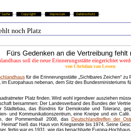
ehlt noch Platz
Fürs Gedenken an die Vertreibung fehlt 
landhaus soll die neue Erinnerungsstätte eingerichtet werde
von Christian van Lessen
schlandhaus
für die Erinnerungsstätte „Sichtbares Zeichen“ zu 
 er, im Europahaus nebenan, dem Sitz des Bundesministeriums f
adratmeter Platz finden. Wird wohl irgendwer ausziehen müss
schaft beisammen: Der Landesverband des Bundes der Vertrieb
t für Städtebau, das Bündnis für Demokratie und Toleranz, 
en- und Kommunikationszentrum, eine Kneipe und ein Café. 
ppe, der Pommernball 2008, das
Deutschlandtreffen der Os
n Heimat“ hieß das Haus von Kriegsende bis 1974. Seine Gesc
ser, fertig war es 1931, wie das benachbarte Europa-Hochhaus