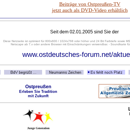
Beiträge von Ostpreußen-TV
jetzt auch als DVD-Video erhältlich
Seit dem 02.01.2005 sind Sie der
Diese Netzseite ist optimiert für 800x600 / 1024x768 oder höher und 24 Bit Farbtiefe sowie MS
Netscape ab 7.x oder andere Browser mit Einschränkungen verwendbar. - Soundkarte für
www.ostdeutsches-forum.net/aktue
Ostpreußen
Erleben Sie Tradition
mit Zukunft
Junge Generation