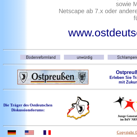
sowie M
Netscape ab 7.x oder ander
f
www.ostdeutsc
Ostpreu
Erleben Sie Tr
mit Zukun
Die Träger des Ostdeutschen
Diskussionsforums:
Junge Generat
im BdV NR
Copyright 