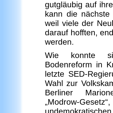
gutgläubig auf ihr
kann die nächste
weil viele der Neu
darauf hofften, end
werden.
Wie konnte si
Bodenreform in Kr
letzte SED-Regier
Wahl zur Volkska
Berliner Mario
„Modrow-Geset
undemokratischen 