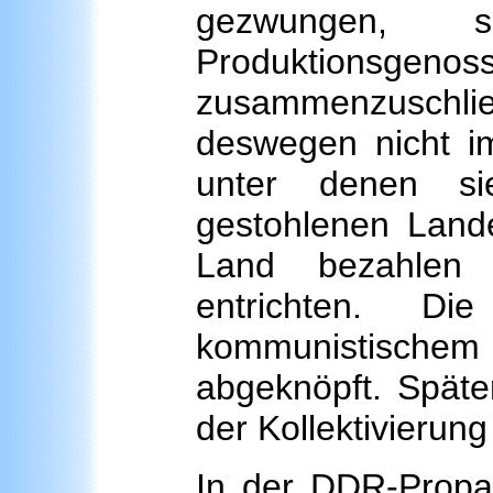
gezwungen, si
Produktions
zusammenzuschlie
deswegen nicht i
unter denen si
gestohlenen Land
Land bezahlen 
entrichten. D
kommunistischem
abgeknöpft. Spät
der Kollektivieru
In der DDR-Prop