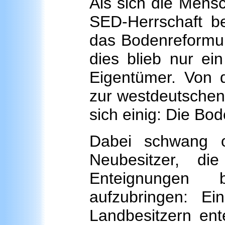
Als sich die Mens
SED-Herrschaft be
das Bodenreformu
dies blieb nur ei
Eigentümer. Von d
zur westdeutsch
sich einig: Die Bod
Dabei schwang o
Neubesitzer, d
Enteignungen 
aufzubringen: E
Landbesitzern ente