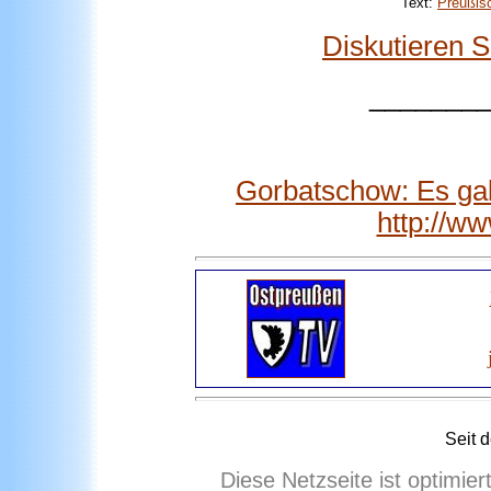
Text:
Preußis
Diskutieren 
_______
Gorbatschow: Es gab
http://w
Seit 
Diese Netzseite ist optimie