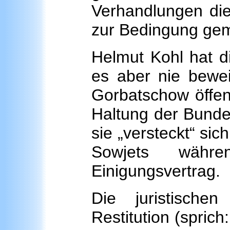
Verhandlungen die
zur Bedingung ge
Helmut Kohl hat d
es aber nie bewei
Gorbatschow öffentl
Haltung der Bundes
sie „versteckt“ sic
Sowjets währ
Einigungsvertrag.
Die juristische
Restitution (spric