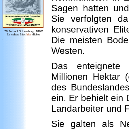
Sagen hatten und
Sie verfolgten da
konservativen Eli
7
0 Jahre LO
Landesgr
.
NRW
für weitere Infos
hie
r
klicken
Die meisten Bode
Westen.
Das enteignete
Millionen Hektar 
des Bundeslandes 
ein. Er behielt ein 
Landarbeiter und F
Sie galten als 