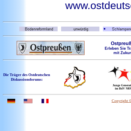
www.ostdeutsc
Ostpreu
Erleben Sie Tr
mit Zukun
Die Träger des Ostdeutschen
Diskussionsforums:
Junge Generat
im BdV NR
Copyright 