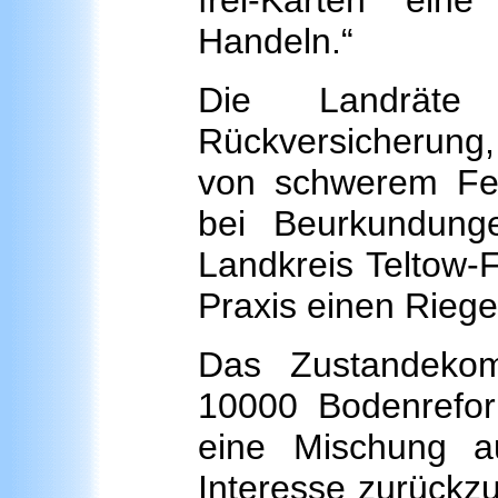
frei-Karten ein
Handeln.“
Die Landräte
Rückversicherung,
von schwerem Feh
bei Beurkundung
Landkreis Teltow-F
Praxis einen Rieg
Das Zustandeko
10000 Bodenreform
eine Mischung 
Interesse zurückz