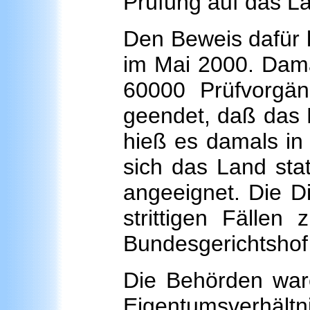
Prüfung auf das L
Den Beweis dafür l
im Mai 2000. Dama
60000 Prüfvorgä
geendet, daß das 
hieß es damals in
sich das Land sta
angeeignet. Die D
strittigen Fällen
Bundesgerichtshof j
Die Behörden ware
Eigentumsverhältn