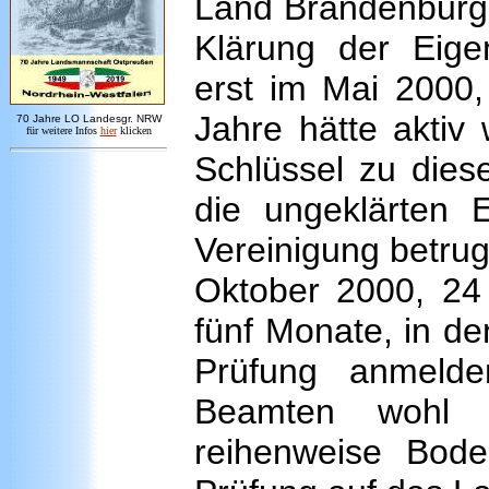
Land Brandenburg i
Klärung der Eige
erst im Mai 2000,
Jahre hätte aktiv
7
0 Jahre LO
Landesgr
.
NRW
für weitere Infos
hie
r
klicken
Schlüssel zu diese
die ungeklärten 
Vereinigung betrug
Oktober 2000, 24 
fünf Monate, in d
Prüfung anmelde
Beamten wohl n
reihenweise Bode