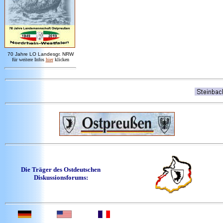
7
0 Jahre LO
Landesgr
.
NRW
für weitere Infos
hie
r
klicken
Die Träger des Ostdeutschen
Diskussionsforums: