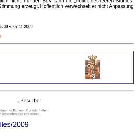
tlich nicht. Für den BdV kann die „Politik des leeren Stuhles“
Stimmung erzeugt. Hoffentlich verwechselt er nicht Anpassung
5/09 v. 07.11.2009
m
. Besucher
-Internet Explorer 11.x oder höher.
 Tonwiedergabe erforderlich.
lles
/2009