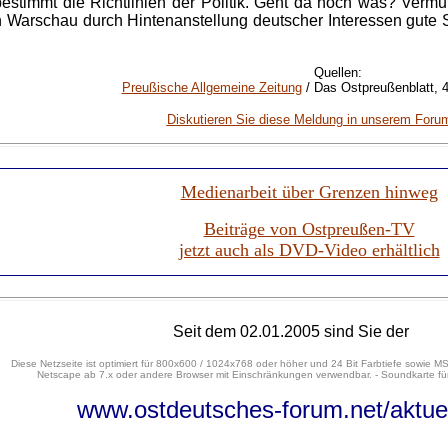
e bestimmt die Richtlinien der Politik. Geht da noch was? Vermu
n Warschau durch Hintenanstellung deutscher Interessen gute 
Quellen
:
Preußische Allgemeine Zeitung
/ Das Ostpreußenblatt, 4
Diskutieren Sie diese Meldung in unserem Foru
Medienarbeit über Grenzen hinweg
Beiträge von Ostpreußen-TV
jetzt auch als DVD-Video erhältlich
Seit dem 02.01.2005 sind Sie der
Diese Netzseite ist optimiert für 800x600 / 1024x768 oder höher und 24 Bit Farbtiefe sowie MS
Netscape ab 7.x oder andere Browser mit Einschränkungen verwendbar. - Soundkarte für
www.ostdeutsches-forum.net/aktue