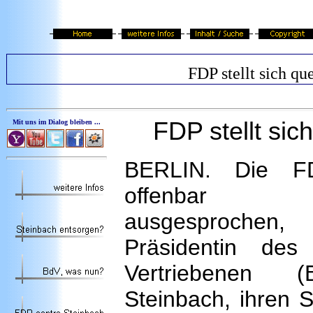
FDP stellt sich qu
FDP stellt sic
Mit uns im Dialog bleiben ...
BERLIN. Die F
offenbar 
ausgesproche
Präsidentin de
Vertriebenen (
Steinbach, ihren S