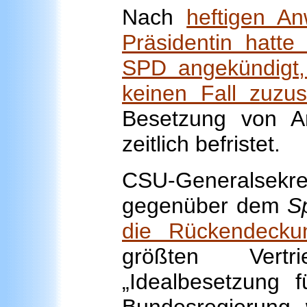
Nach
heftigen A
Präsidentin hatte 
SPD angekündigt,
keinen Fall zuzu
Besetzung von A
zeitlich befristet.
CSU-Generalsekr
gegenüber dem
S
die Rückendeckun
größten Vertr
„Idealbesetzung 