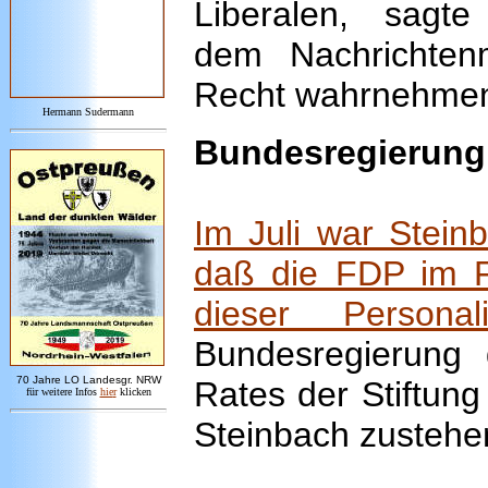
Liberalen, sagt
dem Nachrichten
Recht wahrnehme
Hermann Sudermann
Bundesregierung
Im Juli war Stein
daß die FDP im Fa
dieser Persona
Bundesregierung 
7
0 Jahre LO
Landesgr
.
NRW
Rates der Stiftun
für weitere Infos
hie
r
klicken
Steinbach zustehe