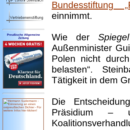
Bundesstiftung „
einnimmt.
Wie der
Spiegel
Preußische Allgemeine
Zeitung
Außenminister Gui
Polen nicht durc
belasten“. Stei
Tätigkeit in dem 
Die Entscheidun
Präsidium – 
Koalitionsverh