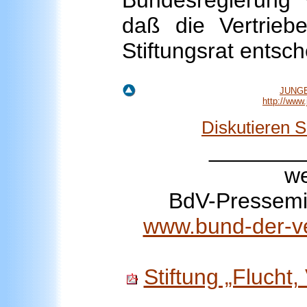
Bundesregierung w
daß die Vertrieb
Stiftungsrat entsc
JUNGE
http://www
Diskutieren 
_______
we
BdV-Pressemit
www.bund-der-ve
Stiftung „Flucht,