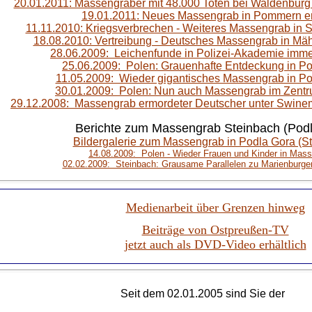
20.01.2011: Massengräber mit 48.000 Toten bei Waldenburg 
19.01.2011: Neues Massengrab in Pommern e
11.11.2010: Kriegsverbrechen - Weiteres Massengrab in 
18.08.2010: Vertreibung - Deutsches Massengrab in M
28.06.2009: Leichenfunde in Polizei-Akademie imme
25.06.2009: Polen: Grauenhafte Entdeckung in Po
11.05.2009: Wieder gigantisches Massengrab in Po
30.01.2009: Polen: Nun auch Massengrab im Zent
29.12.2008: Massengrab ermordeter Deutscher unter Swin
Berichte zum Massengrab Steinbach (Pod
Bildergalerie zum Massengrab in Podla Gora (S
14.08.2009: Polen - Wieder Frauen und Kinder in Mas
02.02.2009: Steinbach: Grausame Parallelen zu Marienburg
Medienarbeit über Grenzen hinweg
Beiträge von Ostpreußen-TV
jetzt auch als DVD-Video erhältlich
Seit dem 02.01.2005 sind Sie der