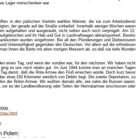
 das Lager menschenleer war.
ffen in den jüdischen Vierteln wahllos Männer, die sie zum Arbeitsdienst
eigten, der gerade auf der Straße vorbeilief. Innerhalb weniger Wochen waren
n aufgehalten und ausgeraubt, nicht selten auch noch verprügelt. Am 12.
fgebrochen und ihr Hab und Gut in Lastkraftwagen abtransportiert. Bereits
Bankkonten wurden eingefroren. Bei all den Plünderungen und Diebestouren
 und Unterwürfigkeit gegenüber den Deutschen. Vor allem auf die orthodoxen
 man ihnen die Bärte mit alten rostigen Messern ab, so daß sie tiefe Wunden
den einen Tag, und wenn der vorüber war, für den nächsten. Wir haben nicht
rs ging es uns noch relativ gut. Im Juni 1944 konnte man an manchen Tagen
n Tag damit, daß die Rote Armee den Fluß erreichen würde. Doch kurz bevor
as etwa 150 Kilometer westlich von Deblin liegt. Die zweite Deportation, zu
reffen der Roten Armee. Wir wußten damals alle, wie nahe die Russen waren,
, sei es der Landbevölkerung oder Teilen der Heimatarmee erschossen oder
2009,
ochau.html
m
n Polen: