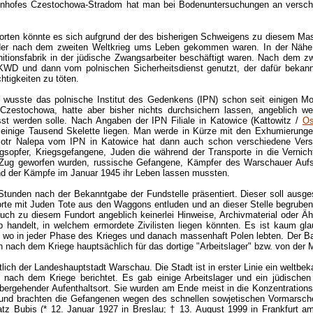
hnhofes Czestochowa-Stradom hat man bei Bodenuntersuchungen an verschi
rten könnte es sich aufgrund der des bisherigen Schweigens zu diesem Ma
 oder nach dem zweiten Weltkrieg ums Leben gekommen waren. In der Nähe
itionsfabrik in der jüdische Zwangsarbeiter beschäftigt waren. Nach dem zw
WD und dann vom polnischen Sicherheitsdienst genutzt, der dafür bekan
htigkeiten zu töten.
wusste das polnische Institut des Gedenkens (IPN) schon seit einigen M
estochowa, hatte aber bisher nichts durchsichern lassen, angeblich we
sst werden solle. Nach Angaben der IPN Filiale in Katowice (Kattowitz /
Os
inige Tausend Skelette liegen. Man werde in Kürze mit den Exhumierunge
 Piotr Nalepa vom IPN in Katowice hat dann auch schon verschiedene Ver
egsopfer, Kriegsgefangene, Juden die während der Transporte in die Vernic
g geworfen wurden, russische Gefangene, Kämpfer des Warschauer Aufst
nd der Kämpfe im Januar 1945 ihr Leben lassen mussten.
tunden nach der Bekanntgabe der Fundstelle präsentiert. Dieser soll ausg
mit Juden Tote aus den Waggons entluden und an dieser Stelle begruben. Wi
uch zu diesem Fundort angeblich keinerlei Hinweise, Archivmaterial oder Ä
 handelt, in welchem ermordete Zivilisten liegen könnten. Es ist kaum gla
t wo in jeder Phase des Krieges und danach massenhaft Polen lebten. Der 
 nach dem Kriege hauptsächlich für das dortige "Arbeitslager" bzw. von der M
ich der Landeshauptstadt Warschau. Die Stadt ist in erster Linie ein weltbeka
ach dem Kriege berichtet. Es gab einige Arbeitslager und ein jüdischen
bergehender Aufenthaltsort. Sie wurden am Ende meist in die Konzentration
r und brachten die Gefangenen wegen des schnellen sowjetischen Vormarsches
tz Bubis (* 12. Januar 1927 in Breslau; † 13. August 1999 in Frankfurt a