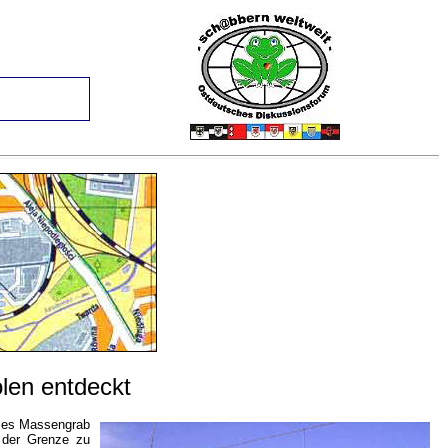
len entdeckt
öses Massengrab
n der Grenze zu