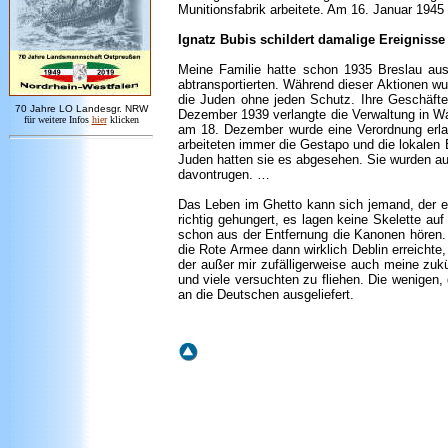
Munitionsfabrik arbeitete. Am 16. Januar 1945 
Ignatz Bubis schildert damalige Ereignisse 
Meine Familie hatte schon 1935 Breslau aus 
abtransportierten. Während dieser Aktionen wur
die Juden ohne jeden Schutz. Ihre Geschäfte
7
0 Jahre LO
Landesgr
.
NRW
Dezember 1939 verlangte die Verwaltung in Wa
für weitere Infos
hie
r
klicken
am 18. Dezember wurde eine Verordnung erlas
arbeiteten immer die Gestapo und die lokalen 
Juden hatten sie es abgesehen. Sie wurden auf
davontrugen. …
Das Leben im Ghetto kann sich jemand, der es 
richtig gehungert, es lagen keine Skelette a
schon aus der Entfernung die Kanonen hören. 
die Rote Armee dann wirklich Deblin erreichte
der außer mir zufälligerweise auch meine zukü
und viele versuchten zu fliehen. Die wenigen
an die Deutschen ausgeliefert.