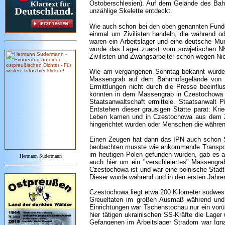
Ostoberschlesien). Auf dem Gelände des Ba
unzählige Skelette entdeckt.
Wie auch schon bei den oben genannten Fundo
einmal um Zivilisten handeln, die während
waren ein Arbeitslager und eine deutsche Mun
wurde das Lager zuerst vom sowjetischen NK
Zivilisten und Zwangsarbeiter schon wegen Nic
Wie am vergangenen Sonntag bekannt wurde 
Massengrab auf dem Bahnhofsgelände von Cz
Ermittlungen nicht durch die Presse beeinflu
könnten in dem Massengrab in Czestochowa e
Staatsanwaltschaft ermittele. Staatsanwalt
Entstehen dieser grausigen Stätte parat: Kri
Leben kamen und in Czestochowa aus dem Zu
hingerichtet wurden oder Menschen die währe
Einen Zeugen hat dann das IPN auch schon S
beobachten musste wie ankommende Transporte 
im heutigen Polen gefunden wurden, gab es a
Hermann Sudermann
auch hier um ein "verschleiertes" Massengrab
Czestochowa ist und war eine polnische Stad
Dieser wurde während und in den ersten Jahren
Czestochowa liegt etwa 200 Kilometer südwestl
Greueltaten im großen Ausmaß während und n
Einrichtungen war Tschenstochau nur ein vorü
hier tätigen ukrainischen SS-Kräfte die Lage
Gefangenen im Arbeitslager Stradom war Igna