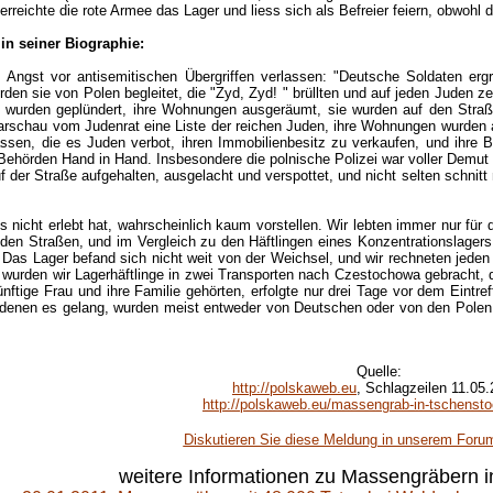
erreichte die rote Armee das Lager und liess sich als Befreier feiern, obwohl
in seiner Biographie:
Angst vor antisemitischen Übergriffen verlassen: "Deutsche Soldaten ergri
den sie von Polen begleitet, die "Zyd, Zyd! " brüllten und auf jeden Juden z
 wurden geplündert, ihre Wohnungen ausgeräumt, sie wurden auf den Straße
rschau vom Judenrat eine Liste der reichen Juden, ihre Wohnungen wurden au
sen, die es Juden verbot, ihren Immobilienbesitz zu verkaufen, und ihre 
Behörden Hand in Hand. Insbesondere die polnische Polizei war voller Demut
 der Straße aufgehalten, ausgelacht und verspottet, und nicht selten schnitt
nicht erlebt hat, wahrscheinlich kaum vorstellen. Wir lebten immer nur für 
uf den Straßen, und im Vergleich zu den Häftlingen eines Konzentrationslage
Das Lager befand sich nicht weit von der Weichsel, und wir rechneten jede
, wurden wir Lagerhäftlinge in zwei Transporten nach Czestochowa gebracht, d
nftige Frau und ihre Familie gehörten, erfolgte nur drei Tage vor dem Eint
, denen es gelang, wurden meist entweder von Deutschen oder von den Polen
Quelle
:
http://polskaweb.eu
, Schlagzeilen 11.05.
http://polskaweb.eu/massengrab-in-tschenst
Diskutieren Sie diese Meldung in unserem Foru
weitere Informationen zu Massengräbern i