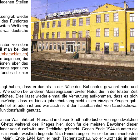
edenen Stellen
ssengrab wieder
 des Fundortes
eiten Weltkrieg
nt war deutsche
onaten von dem
il man bei den
toberschlesien
)
n beginnen, die
sionen über das
htungslager ums
andes die hier
esagt haben, dass er damals in der Nähe des Bahnhofes gewohnt habe und
e schon bei anderen Massengräbern ziviler Natur, die in der letzten Zeit
hnliches. Dies lässt wieder einmal die Vermutung aufkommen, dass es sich
ubwürdig, dass es hierzu jahrzehntelang nicht einen einzigen Zeugen gab.
Bahnhof Stradom ist und war auch nicht der Hauptbahnhof von Czestochowa.
unitionsfabrik genutzt.
nnter Wallfahrtsort. Niemand in dieser Stadt hatte bisher von irgendwelchen
 Ghetto während des Krieges hier, doch für die meisten Bewohner dieser
slager von Auschwitz und Treblinka gebracht. Gegen Ende 1944 räumten die
 in weiter westlich liegende Nazi-Einrichtungen. Einer der prominentesten
m Main). Ende 1944 kam er nach Tschenstochau, wo er kurzfristig in einer