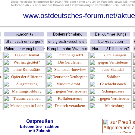
Diese Netzseite ist optimiert für 1024x768 oder höher und 24 Bit Farbtiefe sowie MS-Inter
Netscape ab 7.x oder andere Browser mit Einschränkungen verwendbar. - Soundkarte für
www.ostdeutsches-forum.net/aktue
Ostpreußen
Erleben Sie Tradition
mit Zukunft