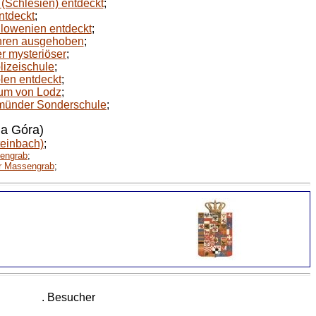
(Schlesien) entdeckt
;
ntdeckt
;
Slowenien entdeckt
;
ähren ausgehoben
;
r mysteriöser
;
lizeischule
;
len entdeckt
;
rum von Lodz
;
emünder Sonderschule
;
la Góra)
teinbach)
;
sengrab
;
er Massengrab
;
. Besucher