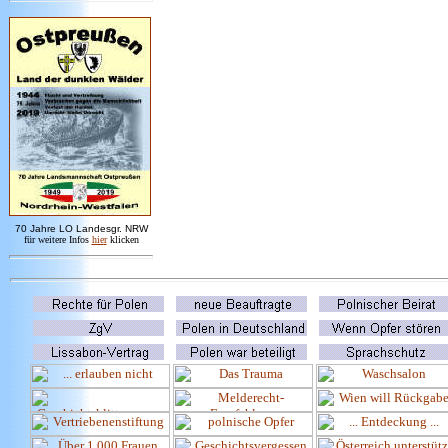
7
0 Jahre LO
Landesgr
.
NRW
für weitere Infos
hie
r
klicken