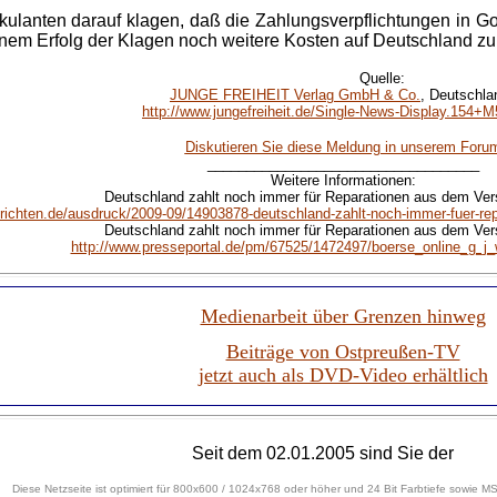
kulanten darauf klagen, daß die Zahlungsverpflichtungen in Go
einem Erfolg der Klagen noch weitere Kosten auf Deutschland z
Quelle:
JUNGE FREIHEIT Verlag GmbH & Co.
, Deutschla
http://www.jungefreiheit.de/Single-News-Display.154+
Diskutieren Sie diese Meldung in unserem Foru
___________________________________
Weitere Informationen:
Deutschland zahlt noch immer für Reparationen aus dem Versa
ichten.de/ausdruck/2009-09/14903878-deutschland-zahlt-noch-immer-fuer-repa
Deutschland zahlt noch immer für Reparationen aus dem Versa
http://www.presseportal.de/pm/67525/1472497/boerse_online_g_j_
Medienarbeit über Grenzen hinweg
Beiträge von Ostpreußen-TV
jetzt auch als DVD-Video erhältlich
Seit dem 02.01.2005 sind Sie der
Diese Netzseite ist optimiert für 800x600 / 1024x768 oder höher und 24 Bit Farbtiefe sowie MS