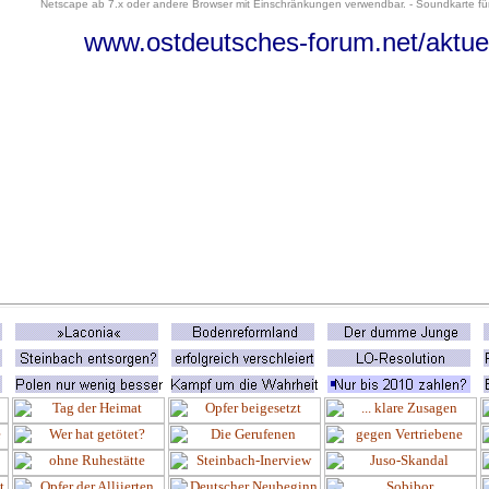
Netscape ab 7.x oder andere Browser mit Einschränkungen verwendbar. - Soundkarte für
www.ostdeutsches-forum.net/aktue