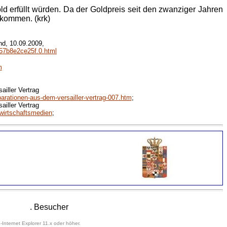
ld erfüllt würden. Da der Goldpreis seit den zwanziger Jahren
ukommen. (krk)
nd, 10.09.2009,
M57b8e2ce25f.0.html
m
iller Vertrag
rationen-aus-dem-versailler-vertrag-007.htm
;
iller Vertrag
wirtschaftsmedien
;
. Besucher
-Internet Explorer 11.x oder höher.