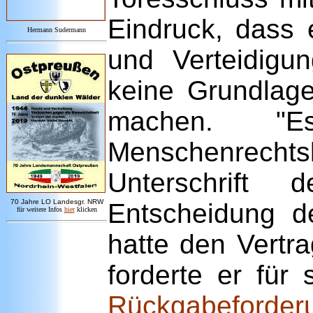
Eindruck, dass e
Hermann Sudermann
und Verteidigun
keine Grundlag
machen. "E
Menschenrechts
Unterschrift
7
0 Jahre LO
Landesgr
.
NRW
Entscheidung d
für weitere Infos
hie
r
klicken
hatte den Vertra
forderte er für
Rückgabeforde