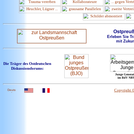
Ostpreu
Erleben Sie Tr
mit Zukun
Die Träger des Ostdeutschen
Diskussionsforums:
Junge Generat
im BdV NR
Copyright 