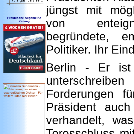
jüngst mit mög
Preußische Allgemeine
von enteign
Zeitung
begründete, e
Politiker. Ihr Ei
Berlin - Er is
unterschreibe
Forderungen für
Präsident auch 
verhandelt, was
Toresschluss m