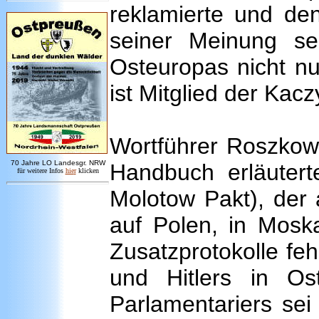
reklamierte und de
seiner Meinung se
Osteuropas nicht nu
ist Mitglied der Kacz
Wortführer Roszkows
7
0 Jahre LO
Landesgr
.
NRW
Handbuch erläuterte
für weitere Infos
hie
r
klicken
Molotow Pakt), der
auf Polen, in Mosk
Zusatzprotokolle feh
und Hitlers in Os
Parlamentariers se