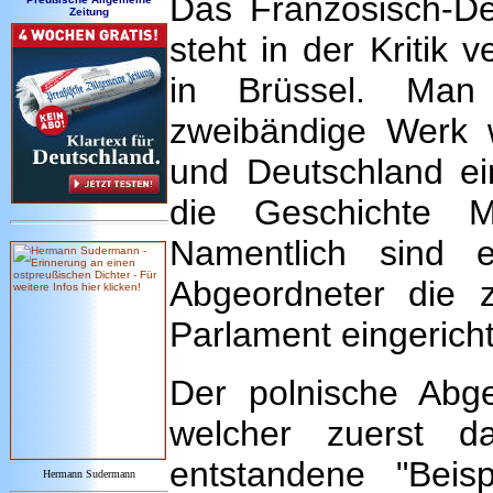
Das Französisch-D
Zeitung
steht in der Kritik
in Brüssel. Man
zweibändige Werk w
und Deutschland ei
die Geschichte Mi
Namentlich sind e
Abgeordneter die 
Parlament eingericht
Der polnische Abg
welcher zuerst d
entstandene "Beis
Hermann Sudermann