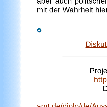
aber auch politsche
mit der Wahrheit hi
Disku
__________
Proj
htt
D
amt.de/diplo/de/Aus