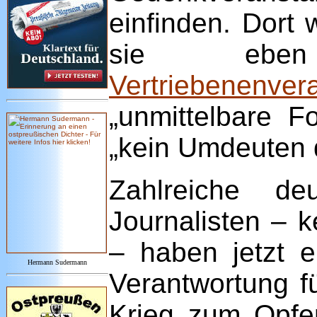
einfinden. Dort 
sie ebe
Vertriebenenver
„unmittelbare 
„kein Umdeuten d
Zahlreiche deu
Journalisten – 
–­ haben jetzt e
Hermann Sudermann
Verantwortung f
Krieg zum Opfer 