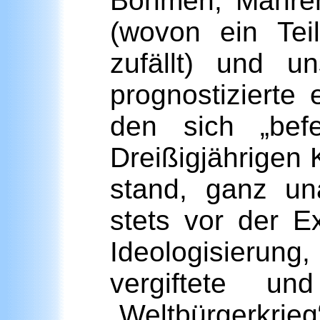
Böhmen, Mähren
(wovon ein Teil 
zufällt) und un
prognostizierte
den sich „bef
Dreißigjährigen 
stand, ganz un
stets vor der E
Ideologisierun
vergiftete u
„Weltbürgerkrieg