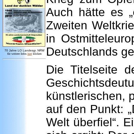
Auch hätte es 
Zweiten Weltkri
in Ostmitteleur
Deutschlands ge
7
0 Jahre LO
Landesgr
.
NRW
für weitere Infos
hie
r
klicken
Die Titelseite 
Geschichtsdeutu
künstlerischen, 
auf den Punkt: „
Welt überfiel“. 