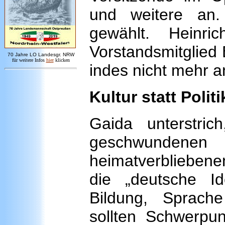
und weitere an
gewählt. Heinr
Vorstandsmitglied
7
0 Jahre LO
Landesgr
.
NRW
für weitere Infos
hie
r
klicken
indes nicht mehr a
Kultur statt Politi
Gaida unterstri
geschwunden
heimatverbliebene
die „deutsche Id
Bildung, Sprache 
sollten Schwerpun