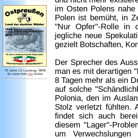
im Osten Polens nahe 
Polen ist bemüht, in 
"Nur Opfer"-Rolle in 
jegliche neue Spekulat
gezielt Botschaften, Ko
Der Sprecher des Ausse
man es mit derartigen "
7
0 Jahre LO
Landesgr
.
NRW
für weitere Infos
hie
r
klicken
8 Tagen mehr als ein D
auf solche "Schändlich
Polonia, den im Ausla
Stolz verletzt fühlten.
findet sich auch berei
diesem "Lager"-Proble
um Verwechslungen