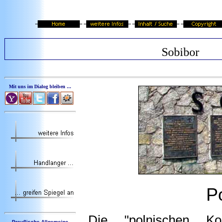
Sobibor
Mit uns im Dialog bleiben ...
P
Die "polnischen Konz
Preußische Allgemeine