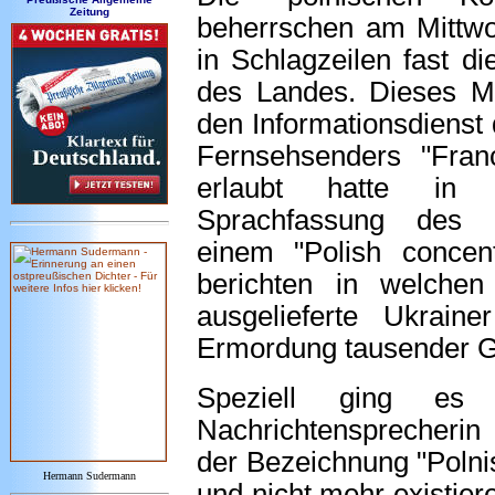
Zeitung
beherrschen am Mittwo
in Schlagzeilen fast d
des Landes. Dieses M
den Informationsdienst
Fernsehsenders "Fran
erlaubt hatte in 
Sprachfassung des
einem "Polish concen
berichten in welche
ausgelieferte Ukrai
Ermordung tausender Ge
Speziell ging es 
Nachrichtensprecherin
der Bezeichnung "Polni
Hermann Sudermann
und nicht mehr existier