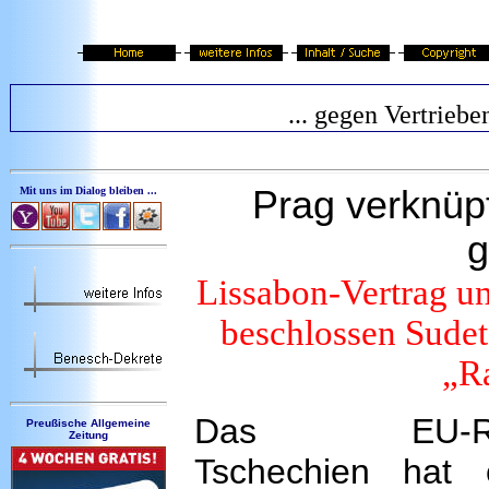
... gegen Vertriebe
Prag verknüpf
Mit uns im Dialog bleiben ...
g
Lissabon-Vertrag u
beschlossen Sudet
„R
Das EU-Ratsv
Preußische Allgemeine
Zeitung
Tschechien hat 