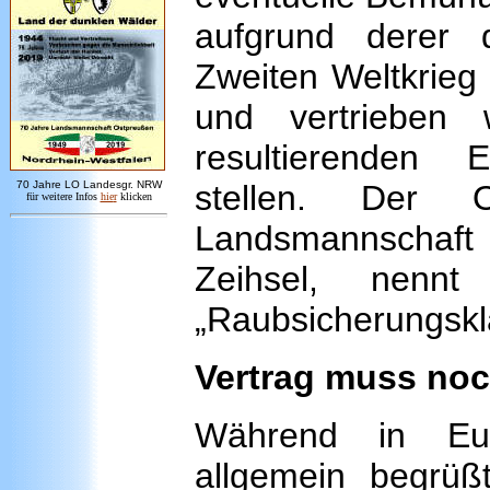
aufgrund derer
Zweiten Weltkrieg
und vertrieben
resultierenden 
7
0 Jahre LO
Landesgr
.
NRW
stellen. Der 
für weitere Infos
hie
r
klicken
Landsmannschaf
Zeihsel, nenn
„Raubsicherungskl
Vertrag muss no
Während in Euro
allgemein begrü