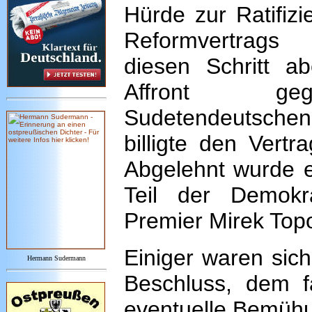
Hürde zur Ratifiz
Reformvertrag
diesen Schritt a
Affront g
Sudetendeutschen
billigte den Vert
Abgelehnt wurde 
Teil der Demokr
Premier Mirek Top
Einiger waren sich
Hermann Sudermann
Beschluss, dem f
eventuelle Bemühu