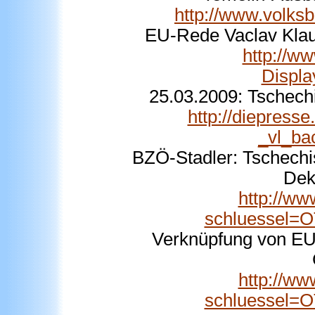
http://www.volks
EU-Rede Vaclav Klaus
http://w
Displ
25.03.2009: Tschech
http://diepress
_vl_bac
BZÖ-Stadler: Tschechi
Dek
http://ww
schluessel=
Verknüpfung von EU-
http://ww
schluessel=