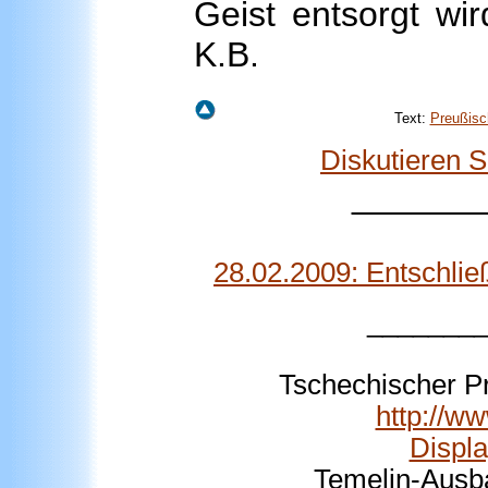
Geist entsorgt w
K.B.
Text:
Preußisc
Diskutieren 
______
28.02.2009: Entschli
_______
Tschechischer P
http://w
Displ
Temelin-Ausba