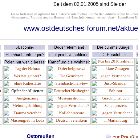
Seit dem 02.01.2005 sind Sie der
Diese Netzseite ist optimiert für 1024x768 oder höher und 24 Bit Farbtiefe sowie MS-Inter
Netscape ab 7.x oder andere Browser mit Einschränkungen verwendbar. - Soundkarte für
www.ostdeutsches-forum.net/aktue
Ostpreußen