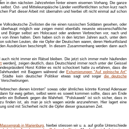
den in den nächsten Jahrzehnten hinter einem eisernen Vorhang. Die ganze
 selbst. Ost- und Mitteleuropäische Länder veröffentlichten schon kurz nach
hen Part dieser Arbeit mit übernahm und hierbei oft nicht einmal auf schon
 Volksdeutsche Zivilisten die nie einen russischen Soldaten gesehen, oder
berhaupt möglich war zeigen meist ebenfalls neueste wissenschaftliche
und Bürger selbst am Holocaust oder anderen Verbrechen vor, nach und
e von ihnen halten. Dem haben sich in den letzten Jahren auch, unter dem
on solchen Leuten, die nie Opfer der Deutschen waren, deren Herkunftsland
effenden Ausdrücken beschimpft. In diesem Zusammenhang werden dann auch
 auch nicht immer ein Rätsel bleiben. Die jetzt sich immer mehr häufenden
rt
werden], zeigen deutlich, dass Deutschland immer noch unter der Geissel
undespräsident Horst Köhler es nicht schockiert hatte zu erfahren, dass die
Jahrhundert mit Baggern während der
Exhumierungen "Auf polnische Art"
r Städte kein deutscher Politiker etwas sagt und sogar
die deutsche
. Verschwörungen.
n Verbrechen dienen könnten" sowas oder ähnliches könnte Konrad Adenauer
e dann für ewig gelten, selbst wenn es soweit kommen sollte, dass am Ende
in ein Bollwerk gegen die Wahrheit. "Polskaweb" ist sich sicher, dass in
 zu finden ist, als man je sich wagen würde anzunehmen. Hier lagert eine
ng sind mit Sicherheit nicht die Opfer dieser grausamen Zeit.
Massengrab in Marienburg
, hierbei stiessen wir u. a. auf große Unterschiede