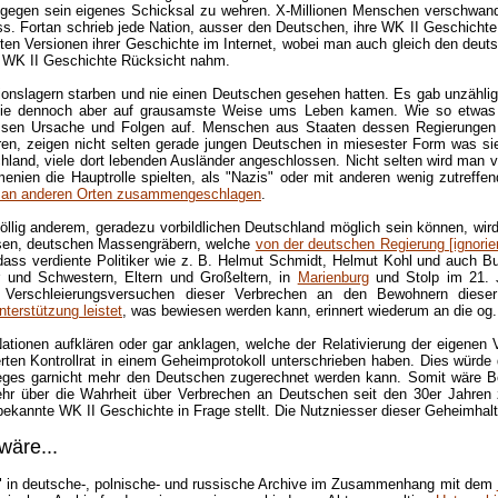
h gegen sein eigenes Schicksal zu wehren. X-Millionen Menschen verschwan
uss. Fortan schrieb jede Nation, ausser den Deutschen, ihre WK II Geschichte
n Versionen ihrer Geschichte im Internet, wobei man auch gleich den deutsc
 WK II Geschichte Rücksicht nahm.
onslagern starben und nie einen Deutschen gesehen hatten. Es gab unzählige
 die dennoch aber auf grausamste Weise ums Leben kamen. Wie so etwas ü
ssen Ursache und Folgen auf. Menschen aus Staaten dessen Regierungen 
ren, zeigen nicht selten gerade jungen Deutschen in miesester Form was si
hland, viele dort lebenden Ausländer angeschlossen. Nicht selten wird man v
rmenien die Hauptrolle spielten, als "Nazis" oder mit anderen wenig zutr
er an anderen Orten zusammengeschlagen
.
llig anderem, geradezu vorbildlichen Deutschland möglich sein können, wird
ösen, deutschen Massengräbern, welche
von der deutschen Regierung [ignorie
n, dass verdiente Politiker wie z. B. Helmut Schmidt, Helmut Kohl und auch B
er und Schwestern, Eltern und Großeltern, in
Marienburg
und Stolp im 21. 
 Verschleierungsversuchen dieser Verbrechen an den Bewohnern diese
terstützung leistet
, was bewiesen werden kann, erinnert wiederum an die og
Nationen aufklären oder gar anklagen, welche der Relativierung der eigene
erten Kontrollrat in einem Geheimprotokoll unterschrieben haben. Dies würd
ges garnicht mehr den Deutschen zugerechnet werden kann. Somit wäre Berl
mehr über die Wahrheit über Verbrechen an Deutschen seit den 30er Jahren
kannte WK II Geschichte in Frage stellt. Die Nutzniesser dieser Geheimhaltu
wäre...
" in deutsche-, polnische- und russische Archive im Zusammenhang mit dem