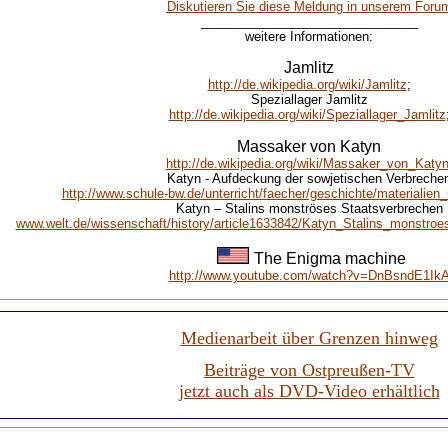
Diskutieren Sie diese Meldung in unserem Foru
_______________________________
weitere Informationen:
Jamlitz
http://de.wikipedia.org/wiki/Jamlitz
;
Speziallager Jamlitz
http://de.wikipedia.org/wiki/Speziallager_Jamlitz
Massaker von Katyn
http://de.wikipedia.org/wiki/Massaker_von_Katy
Katyn - Aufdeckung der sowjetischen Verbreche
http://www.schule-bw.de/unterricht/faecher/geschichte/materialie
Katyn
– Stalins monströses Staatsverbrechen
www.welt.de/wissenschaft/history/article1633842/Katyn_Stalins_monstro
The Enigma machine
http://www.youtube.com/watch?v=DnBsndE1Ik
Medienarbeit über Grenzen hinweg
Beiträge von Ostpreußen-TV
jetzt auch als DVD-Video erhältlich