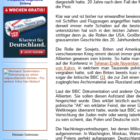
dargestellt hatte. 20 Jahre nach dem Fall der 
Zeitung
die Pest.
Klar war und ist bisher nur einwandfrei bewi
mit Schiffen und Flugzeugen angegriffen hat
derweil immer mehr Schatten auf die best
unterstützten hat sich in den letzten Jahre
strittiger denn je, die Rollen der USA, Großb
grausamsten Geschichte des 20. Jahrhunderts 
Die Rolle der Sowjets, Briten und Amerik
verschworenen Krieg nimmt derzeit immer grot
Alliierten gewesen sein könnte. So hatte man
auf der Konferenz in
Teheran Ende November
von Katyn
, in welchem man Tausende polni
vergraben hatte, soll den Briten bereits ku
sogar die britische BBC [
1
], die zur Zeit ein
zugängliches Archivmaterial aus Russland und 
Laut der BBC Dokumentation und anderer Que
Alliierten. Sie sollen diesen Aufstand über
hingerichtet wurde. Dies erklärt letztlich a
polnische "AK" ein erklärter Feind, der ein
Weltkrieges überrannt hatte, wurde laut BBC 
Vernichtung der Juden mehr oder wenig taten
zu sein scheint, das Polen und Deutsche sich 
Die Nachkriegsvertreibungen, bei denen Mill
aufgenommen. In Washington, Moskau, Warschau
Hermann Sudermann
und Polens perfekt aufgegangen. Deutschlan