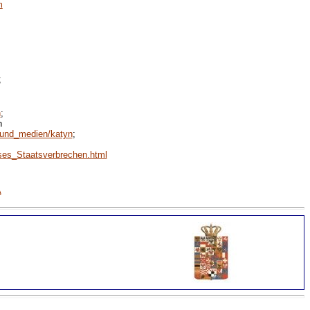
m
;
n
;
n
n_und_medien/katyn
;
eses_Staatsverbrechen.html
A