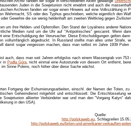
nischen Archiv fanden wir sogar in verschiedenen Akten gewaltige
Untersch
ausenden Juden in die Sowjetunion nicht erwähnt und auch die massenhaf
utschen Archiven fanden wir sogar einen Hinweis auf eine Volkszählung in 
chen Wehrmacht, SS oder des Typhus geschrieben, welche eigentlich den Waf
der Gewehre die sie wenig heldenhaft am zweiten Weltkrieg gegen Zivilisten 
n um ihre Helden- und Opferrollen. Den Stand der Loyalness anderer Nationen 
mtliche Medien rund um die Uhr auf "Antipolnisches" gescannt. Wenn da
t eine Entschuldigung der Verursacher. Diese Entschuldigungen gelten dann 
 vollumfänglich abgedruckt. In Russland stellte man alles unter Strafe, w
will damit sogar vergessen machen, dass man selbst im Jahre 1939 Polen a
ist auch, dass man seit Jahren erfolgslos nach einem Massengrab von 753 e
er in
Podła Góra
, nicht einmal eine Autostunde von diesem Ort entfernt, ber
, im Sinne Polens, noch höher über diese Sache wächst.
rten Fortgang der Exhumierungsarbeiten, einschl. der Namen der Toten, zu B
ischen Geheimdienst mitgehört und entschlüsselt. Die Entschlüsselung we
ie Sowjetunion alliierter Verbündeter war und man den "Vorgang Katyn" dahe
lkerung in den USA).
Quelle
:
http://polskaweb.eu
, Schlagzeilen 15.05.
http://polskaweb.eu/briten-und-amerikaner-verkauften-polen