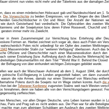
Mauer stimmt nun vieles nicht mehr und der Täterkreis aus der damaligen Zeit
esen, dass es einen mörderischen Holocaust gab und Nazideutschland am 1. 
te.
Die Vorgeschichte
zu beiden Ereignissen, vor allen Dingen die des Überfa
ehenden Geschichtsbücher in Ost und West. Der Anzahl der Nationen w
n wie durch Geisterhand fast verdreifacht. Die Opferzahlen des zweiten We
ritanniens und der Sowjetunion bzw. deren Führer Roosevelt, Churchill und 
geraten immer mehr ins Zwielicht.
aner in ihrem Zusammenspiel zur Vernichtung bzw. Entehrung aller De
eskere Formen an. Hierbei zeichnet sich sogar ab, dass auch Polen ein Ver
 wahrscheinlich Polen nicht unbedingt für ein Opfer des zweiten Weltkriege
 1943
Massenmörder Stalin zur "weiteren Verfügung" überlassen. Auch das 
sche Offiziere und Oberschichtler nach einer Massenexekution durch de
rz nach seiner Enstehung [bzw. Auffindung durch die Deutsche Wehrmacht] b
en dreiteiligen Dokumentarfilm mit dem Titel ""World War II: Behind the Close
der Befragung von über einhundert wichtigen Zeitzeugen gebildet wurde.
llen war auch der Warschauer- Aufstand ab dem 1. August 1944, der durch 
 die polnische Exil-Regierung in London angezettelt haben, um dann zuzus
uch warum die rote Armee, damals nur einen Steinwurf von Warschau entfernt
er Übernahme Polens durch die Sowjets nur im Wege stehen konnte. Auch
die 
schon bei der
Teheraner Konferenz
zugunsten Stalins weit nach Westen verscho
los hinnahmen, denn sie haben alle von den Vernichtungslagern gewusst. F
gegenseitig zerfleischten.
ionen Menschen, vor allen Dingen Deutsche, ums Leben kamen wurden in Lon
, Paris und Prag sah es nicht anders aus. Der Plan war für alle Beteiligt
d machte man zum alleinigen Schuldigen am Ausbruch des zweiten Weltkrie