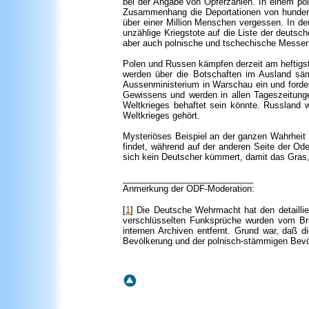
bei der Angabe von Opferzahlen. In einem pol
Zusammenhang die Deportationen von hundert
über einer Million Menschen vergessen. In de
unzählige Kriegstote auf die Liste der deuts
aber auch polnische und tschechische Messer o
Polen und Russen kämpfen derzeit am heftigste
werden über die Botschaften im Ausland sä
Aussenministerium in Warschau ein und forder
Gewissens und werden in allen Tageszeitungen
Weltkrieges behaftet sein könnte. Russland 
Weltkrieges gehört.
Mysteriöses Beispiel an der ganzen Wahrheit 
findet, während auf der anderen Seite der Od
sich kein Deutscher kümmert, damit das Gras
___________________________
Anmerkung
der ODF-Moderation:
[
1
] Die Deutsche Wehrmacht hat den detaillie
verschlüsselten Funksprüche wurden vom Brit
internen Archiven entfernt. Grund war, daß d
Bevölkerung und der polnisch-stämmigen Bevö