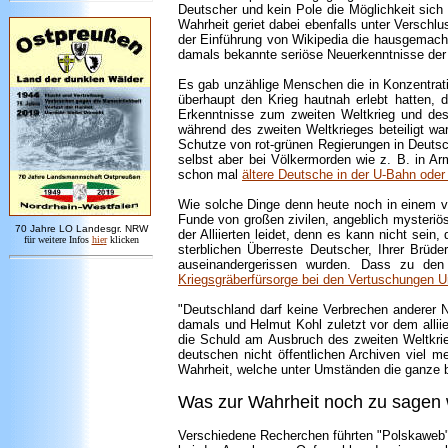
Deutscher und kein Pole die Möglichkeit sic
Wahrheit geriet dabei ebenfalls unter Verschl
der Einführung von Wikipedia die hausgemachte
damals bekannte seriöse Neuerkenntnisse der
Es gab unzählige Menschen die in Konzentrati
überhaupt den Krieg hautnah erlebt hatten,
Erkenntnisse zum zweiten Weltkrieg und de
während des zweiten Weltkrieges beteiligt wa
Schutze von rot-grünen Regierungen in Deutsc
selbst aber bei Völkermorden wie z. B. in A
schon mal
ältere Deutsche in der U-Bahn od
Wie solche Dinge denn heute noch in einem vö
Funde von großen zivilen, angeblich mysteri
7
0 Jahre LO
Landesgr
.
NRW
der Alliierten leidet, denn es kann nicht sei
für weitere Infos
hie
r
klicken
sterblichen Überreste Deutscher, Ihrer Brüd
auseinandergerissen wurden. Dass zu den
Kriegsgräberfürsorge bei den Vertuschungen Un
"Deutschland darf keine Verbrechen anderer 
damals und Helmut Kohl zuletzt vor dem allii
die Schuld am Ausbruch des zweiten Weltkrie
deutschen nicht öffentlichen Archiven viel 
Wahrheit, welche unter Umständen die ganze be
Was zur Wahrheit noch zu sagen 
Verschiedene Recherchen führten "Polskaweb