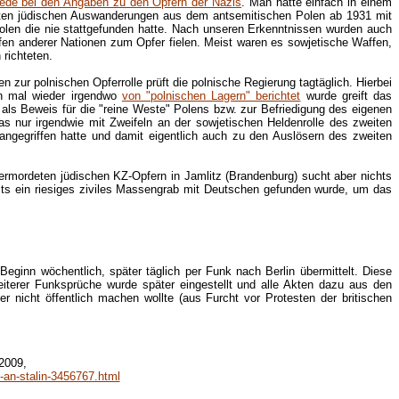
iede bei den Angaben zu den Opfern der Nazis
. Man hatte einfach in einem
ten jüdischen Auswanderungen aus dem antsemitischen Polen ab 1931 mit
Polen die nie stattgefunden hatte. Nach unseren Erkenntnissen wurden auch
fen anderer Nationen zum Opfer fielen. Meist waren es sowjetische Waffen,
richteten.
zur polnischen Opferrolle prüft die polnische Regierung tagtäglich. Hierbei
nn mal wieder irgendwo
von "polnischen Lagern" berichtet
wurde greift das
als Beweis für die "reine Weste" Polens bzw. zur Befriedigung des eigenen
as nur irgendwie mit Zweifeln an der sowjetischen Heldenrolle des zweiten
ngegriffen hatte und damit eigentlich auch zu den Auslösern des zweiten
rmordeten jüdischen KZ-Opfern in Jamlitz (Brandenburg) sucht aber nichts
eits ein riesiges ziviles Massengrab mit Deutschen gefunden wurde, um das
eginn wöchentlich, später täglich per Funk nach Berlin übermittelt. Diese
iterer Funksprüche wurde später eingestellt und alle Akten dazu aus den
r nicht öffentlich machen wollte (aus Furcht vor Protesten der britischen
2009,
-an-stalin-3456767.html