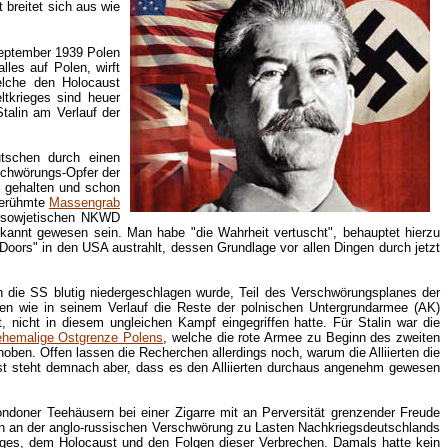
 breitet sich aus wie
September 1939 Polen
lles auf Polen, wirft
elche den Holocaust
ltkrieges sind heuer
Stalin am Verlauf der
utschen durch einen
schwörungs-Opfer der
s gehalten und schon
berühmte
Massengrab
n sowjetischen NKWD
ekannt gewesen sein. Man habe "die Wahrheit vertuscht", behauptet hierzu
d Doors" in den USA austrahlt, dessen Grundlage vor allen Dingen durch jetzt
die SS blutig niedergeschlagen wurde, Teil des Verschwörungsplanes der
ehen wie in seinem Verlauf die Reste der polnischen Untergrundarmee (AK)
, nicht in diesem ungleichen Kampf eingegriffen hatte. Für Stalin war die
ehemalige Ostgrenze Polens
, welche die rote Armee zu Beginn des zweiten
ben. Offen lassen die Recherchen allerdings noch, warum die Alliierten die
est steht demnach aber, dass es den Alliierten durchaus angenehm gewesen
doner Teehäusern bei einer Zigarre mit an Perversität grenzender Freude
en an der anglo-russischen Verschwörung zu Lasten Nachkriegsdeutschlands
ges, dem Holocaust und den Folgen dieser Verbrechen. Damals hatte kein