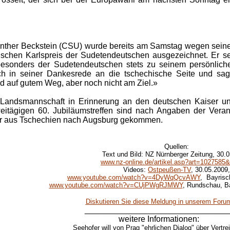
Günther Beckstein (CSU) wurde bereits am Samstag wegen seine
ischen Karlspreis der Sudetendeutschen ausgezeichnet. Er s
esonders der Sudetendeutschen stets zu seinem persönliche
h in seiner Dankesrede an die tschechische Seite und sagt
ind auf gutem Weg, aber noch nicht am Ziel.»
 Landsmannschaft in Erinnerung an den deutschen Kaiser un
weitägigen 60. Jubiläumstreffen sind nach Angaben der Ver
er aus Tschechien nach Augsburg gekommen.
Quellen:
Text und Bild: NZ Nürnberger Zeitung, 30.0
www.nz-online.de/artikel.asp?art=1027585
Videos:
Ostpeußen-TV
, 30.05.2009,
www.youtube.com/watch?v=4DyWqQcvAWY
, Bayrisc
www.youtube.com/watch?v=CUjPWgRJMWY
, Rundschau, B
Diskutieren Sie diese Meldung in unserem Foru
_______________________________
weitere Informationen:
Seehofer will von Prag "ehrlichen Dialog" über Vertre