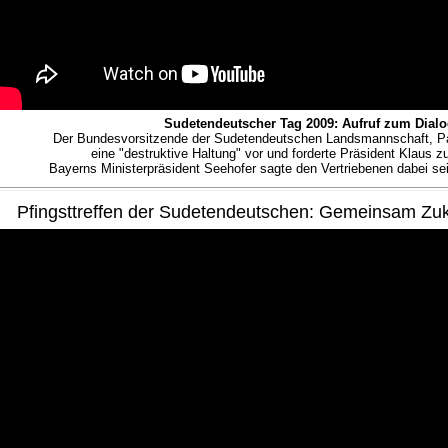
Sudetendeutscher Tag 2009: Aufruf zum Dialo
Der Bundesvorsitzende der Sudetendeutschen Landsmannschaft, P
eine "destruktive Haltung" vor und forderte Präsident Klaus z
Bayerns Ministerpräsident Seehofer sagte den Vertriebenen dabei se
Pfingsttreffen der Sudetendeutschen: Gemeinsam Zuk