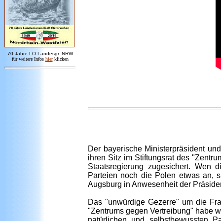
7
0 Jahre LO
Landesgr
.
NRW
für weitere Infos
hie
r
klicken
Der bayerische Ministerpräsident un
ihren Sitz im Stiftungsrat des "Zentr
Staatsregierung zugesichert. Wen d
Parteien noch die Polen etwas an, 
Augsburg in Anwesenheit der Präsiden
Das "unwürdige Gezerre" um die Fra
"Zentrums gegen Vertreibung" habe wie
natürlichen und selbstbewussten Pa