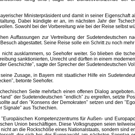
yerischer Ministerpräsident und damit in seiner Eigenschaft a
taltung. Dabei kündigte er an, im nächsten Jahr der Tschec
 wollen. Sowohl bei der Vorbereitung wie bei der Reise selbst 
schen Auffassungen zur Vertreibung der Sudetendeutschen na
 Besuch abgestattet. Seine Reise solle ein Schritt zu noch mehr
 nicht ausklammern, so Seehofer weiter. So blieben die tsc
ertreibung sanktionierten, Unrecht und dürften in einem moderne
 der Geschichte", sagte der Sprecher der Sudetendeutschen Vo
 seine Zusage, in Bayern mit staatlicher Hilfe ein Sudetende
tecken", betonte Seehofer.
tschechischen Seite mehrfach einen offenen Dialog angeboten
 Hand" der Sudetendeutschen "endlich" zu ergreifen, setzte Pos
n sollte auf den "Konsens der Demokraten" setzen und den "Ego
r Signale" aus Tschechien.
 "Europäischen Kompetenzzentrums für Außen- und Europapoli
ischen Union beschäftigen. Diese Volksgruppen seien teilweis
nicht an die Rockschöße eines Nationalstaats, sondern sind en
sselt, der sich bei der Europawahl am nächsten Sonntag er