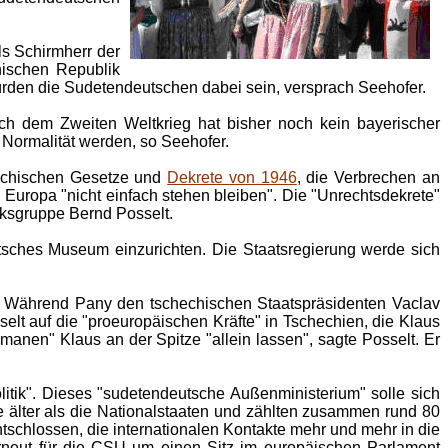
ls Schirmherr der
hischen Republik
würden die Sudetendeutschen dabei sein, versprach Seehofer.
ch dem Zweiten Weltkrieg hat bisher noch kein bayerischer
 Normalität werden, so Seehofer.
hechischen Gesetze und
Dekrete von 1946
, die Verbrechen an
n Europa "nicht einfach stehen bleiben". Die "Unrechtsdekrete"
lksgruppe Bernd Posselt.
utsches Museum einzurichten. Die Staatsregierung werde sich
. Während Pany den tschechischen Staatspräsidenten Vaclav
selt auf die "proeuropäischen Kräfte" in Tschechien, die Klaus
manen" Klaus an der Spitze "allein lassen", sagte Posselt. Er
tik". Dieses "sudetendeutsche Außenministerium" solle sich
e älter als die Nationalstaaten und zählten zusammen rund 80
tschlossen, die internationalen Kontakte mehr und mehr in die
neut für die CSU um einen Sitz im europäischen Parlament