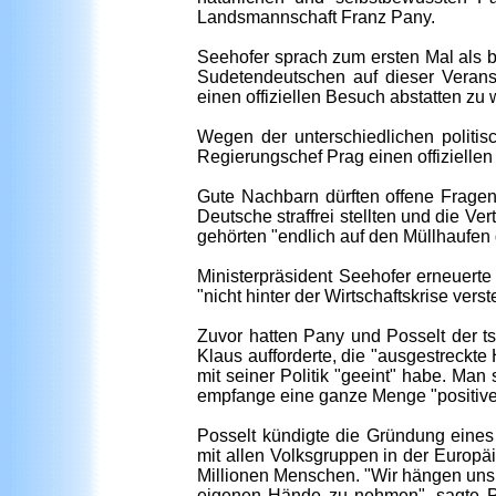
Landsmannschaft Franz Pany.
Seehofer sprach zum ersten Mal als ba
Sudetendeutschen auf dieser Verans
einen offiziellen Besuch abstatten zu
Wegen der unterschiedlichen politi
Regierungschef Prag einen offiziellen
Gute Nachbarn dürften offene Fragen
Deutsche straffrei stellten und die V
gehörten "endlich auf den Müllhaufen
Ministerpräsident Seehofer erneuerte
"nicht hinter der Wirtschaftskrise vers
Zuvor hatten Pany und Posselt der 
Klaus aufforderte, die "ausgestreckte
mit seiner Politik "geeint" habe. Ma
empfange eine ganze Menge "positive
Posselt kündigte die Gründung eines
mit allen Volksgruppen in der Europä
Millionen Menschen. "Wir hängen uns 
eigenen Hände zu nehmen", sagte Po