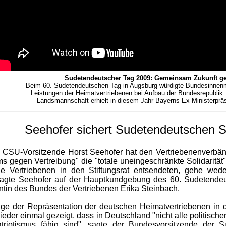
Sudetendeutscher Tag 2009: Gemeinsam Zukunft ge
Beim 60. Sudetendeutschen Tag in Augsburg würdigte Bundesinnenm
Leistungen der Heimatvertriebenen bei Aufbau der Bundesrepublik.
Landsmannschaft erhielt in diesem Jahr Bayerns Ex-Ministerprä
Seehofer sichert Sudetendeutschen So
d CSU-Vorsitzende Horst Seehofer hat den Vertriebenenverbän
ums gegen Vertreibung" die "totale uneingeschränkte Solidarität
ie Vertriebenen in den Stiftungsrat entsendeten, gehe wed
sagte Seehofer auf der Hauptkundgebung des 60. Sudetende
tin des Bundes der Vertriebenen Erika Steinbach.
ge der Repräsentation der deutschen Heimatvertriebenen in
der einmal gezeigt, dass in Deutschland "nicht alle politische
triotismus fähig sind", sagte der Bundesvorsitzende der 