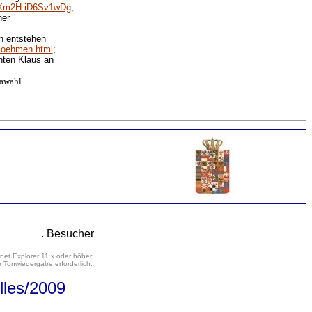
7-Xm2H-iD6Sv1wDg
;
ner
n entstehen
Boehmen.html
;
nten Klaus an
pawahl
. Besucher
net Explorer 11.x oder höher.
 Tonwiedergabe erforderlich.
lles
/2009