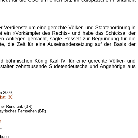
r Verdienste um eine gerechte Völker- und Staatenordnung in
ei ein «Vorkämpfer des Rechts» und habe das Schicksal der
n Anliegen gemacht, sagte Posselt zur Begründung für die
e, die Zeit für eine Auseinandersetzung auf der Basis der
d böhmischen König Karl IV. für eine gerechte Völker- und
anstalter zehntausende Sudetendeutsche und Angehörige aus
5.2009,
&kat=30
;
her Rundfunk (BR),
ayrisches Fernsehen (BR)
m
_
ibung