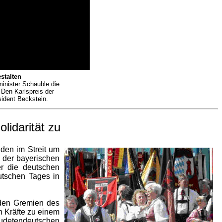
stalten
inister Schäuble die
 Den Karlspreis der
sident Beckstein.
lidarität zu
den im Streit um
" der bayerischen
er die deutschen
utschen Tages in
 den Gremien des
n Kräfte zu einem
Sudetendeutschen