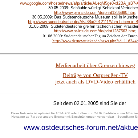
www.google.com/hostednews/afp/article/ALeqM5ge0-xI2BA_sB
30.05.2009: Schäuble würdigt Schicksal Vertriebe
http://www.pr-inside.com/de/print1286880.htm
;
30.05.2009: Das Sudetendeutsche Museum soll in Münche
http://www.sueddeutsche.de/A5J38a/2912111/Vom-Leben-in-
31.05.2009: Sudetendeutsche greifen tschechischen Präside
http://www.pr-inside.com/de/print1287563.htm
;
01.06.2009: Sudetendeutscher Tag im Zeichen der Euro
http://www.dernewsticker.de/news.php?id=116344
;
Medienarbeit über Grenzen hinweg
Beiträge von Ostpreußen-TV
jetzt auch als DVD-Video erhältlich
Seit dem 02.01.2005 sind Sie der
Diese Netzseite ist optimiert für 1024x768 oder höher und 24 Bit Farbtiefe sowie MS-Inter
Netscape ab 7.x oder andere Browser mit Einschränkungen verwendbar. - Soundkarte für
www.ostdeutsches-forum.net/aktue