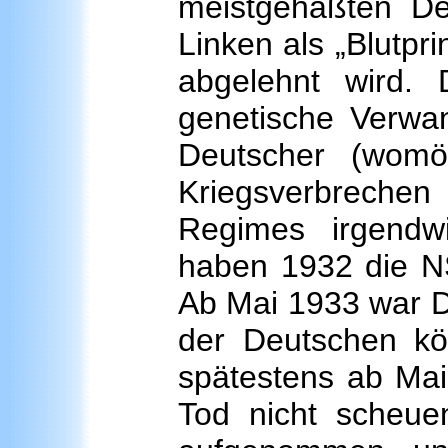
meistgehaßten Def
Linken als „Blutpri
abgelehnt wird. 
genetische Verwan
Deutscher (wom
Kriegsverbrech
Regimes irgendw
haben 1932 die NS
Ab Mai 1933 war De
der Deutschen kö
spätestens ab Mai
Tod nicht scheue