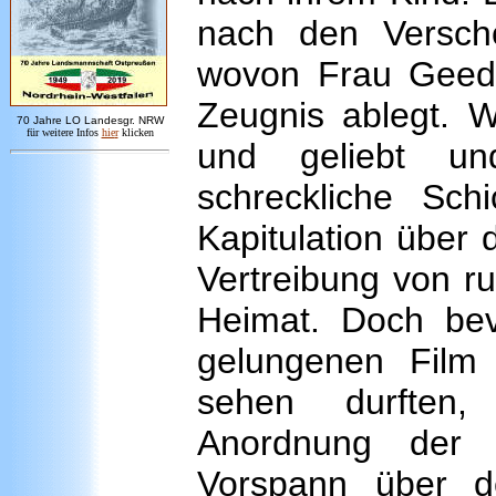
nach den Verscho
wovon Frau Geede 
Zeugnis ablegt. W
7
0 Jahre LO
Landesgr
.
NRW
für weitere Infos
hie
r
klicken
und geliebt un
schreckliche Sc
Kapitulation über 
Vertreibung von ru
Heimat. Doch be
gelungenen Film
sehen durften,
Anordnung der Z
Vorspann über d