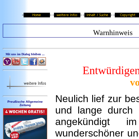
Warnhinweis
Mit uns im Dialog bleiben ...
Entwürdigen
v
Neulich lief zur b
Preußische Allgemeine
Zeitung
und lange durch
angekündigt 
wunderschöner un