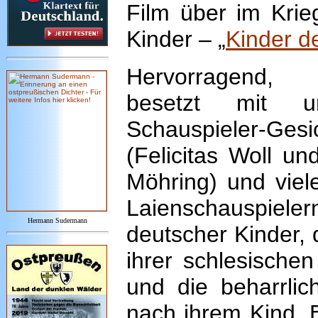
Film über im Krie
Kinder – „
Kinder d
Hervorragend, 
besetzt mit un
Schauspieler-Gesi
(Felicitas Woll u
Möhring) und viel
Laienschauspieler
Hermann Sudermann
deutscher Kinder, 
ihrer schlesischen
und die beharrlic
nach ihrem Kind. 