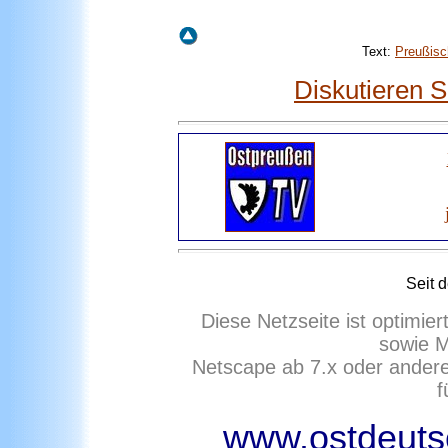
Text:
Preußisc
Diskutieren 
Seit 
Diese Netzseite ist optimie
sowie M
Netscape ab 7.x oder ander
f
www.ostdeutsc