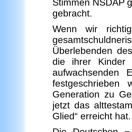
Stimmen NSDAP gew
gebracht.
Wenn wir richti
gesamtschuldne
Überlebenden des
die ihrer Kinde
aufwachsenden E
festgeschrieben
Generation zu Gen
jetzt das alttestam
Glied“ erreicht hat.
Die Deutschen − s