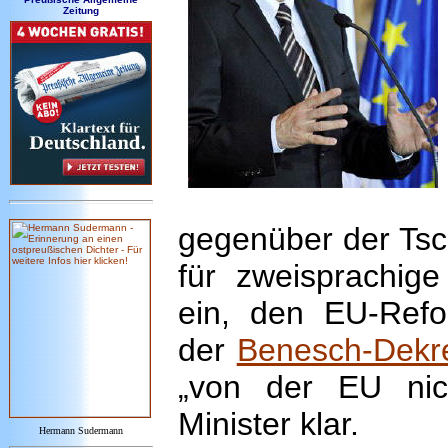
Zeitung
gegenüber der Tsc
für zweisprachig
ein, den EU-Refor
der
Benesch-Dekr
„von der EU nich
Minister klar.
Hermann Sudermann