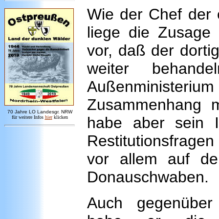
Wie der Chef der ö
liege die Zusage 
vor, daß der dorti
weiter behande
Außenminister
Zusammenhang mit
7
0 Jahre LO
Landesgr
.
NRW
habe aber sein I
für weitere Infos
hie
r
klicken
Restitutionsfragen
vor allem auf de
Donauschwaben.
Auch gegenüber 