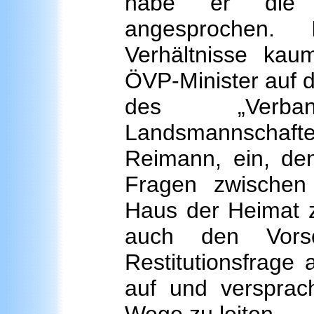
habe er die 
angesprochen.
Verhältnisse kaum
ÖVP-Minister auf 
des „Verba
Landsmannschaf
Reimann, ein, den
Fragen zwische
Haus der Heimat z
auch den Vorsc
Restitutionsfrage
auf und versprac