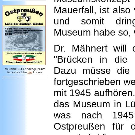
Mauerfall, ist als
und somit dring
Museum habe so, wi
Dr. Mähnert will 
"Brücken in die 
Dazu müsse die 
7
0 Jahre LO
Landesgr
.
NRW
für weitere Infos
hie
r
klicken
fortgeschrieben we
mit 1945 aufhören
das Museum in Lün
was nach 1945 
Ostpreußen für 