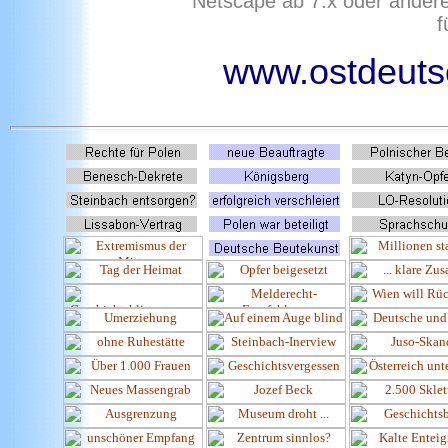
Netscape ab 7.x oder ander
f
www.ostdeutsc