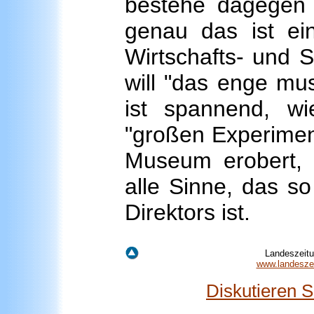
bestehe dagegen
genau das ist ei
Wirtschafts- und S
will "das enge mu
ist spannend, w
"großen Experiment
Museum erobert, k
alle Sinne, das s
Direktors ist.
Landeszeitu
www.landeszei
Diskutieren 
________