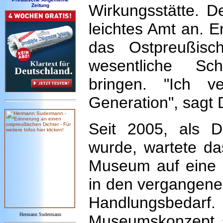
Wirkungsstätte. Der
Zeitung
leichtes Amt an. Er
das Ostpreußis
wesentliche Sc
bringen. "Ich v
Generation", sagt D
Seit 2005, als D
wurde, wartete das
Museum auf eine ne
in den vergangenen
Handlungsbedarf
Hermann Sudermann
Museumskonzept 