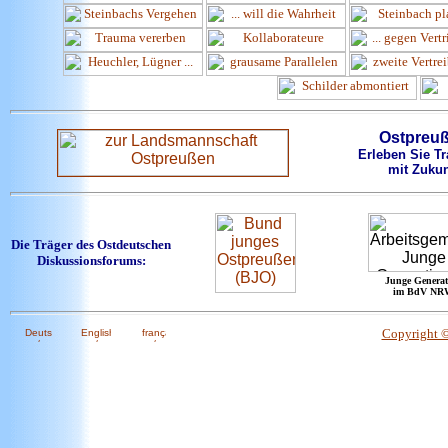
Ostpreu
Erleben Sie Tr
mit Zukun
Die Träger des Ostdeutschen
Diskussionsforums:
Junge Generat
im BdV NR
Copyright 