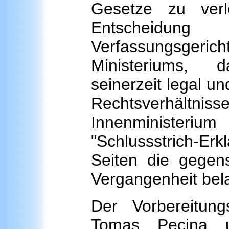
Gesetze zu verl
Entscheidu
Verfassungsgeri
Ministeriums, 
seinerzeit legal un
Rechtsverhältni
Innenministeriu
"Schlussstrich-Er
Seiten die gegens
Vergangenheit bela
Der Vorbereitun
Tomas Pecina 