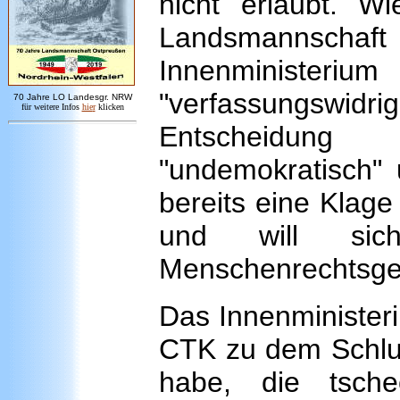
nicht erlaubt. W
Landsmannscha
Innenministe
"verfassungswi
7
0 Jahre LO
Landesgr
.
NRW
für weitere Infos
hie
r
klicken
Entscheidung
"undemokratisch" 
bereits eine Klage
und will si
Menschenrechtsger
Das Innenminister
CTK zu dem Schlus
habe, die tsch