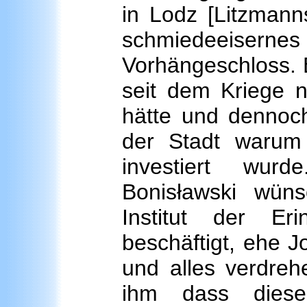
in Lodz [Litzmanns
schmiedeeise
Vorhängeschloss. E
seit dem Kriege n
hätte und dennoch
der Stadt warum 
investiert wurd
Bonisławski wün
Institut der E
beschäftigt, ehe J
und alles verdreh
ihm dass dies