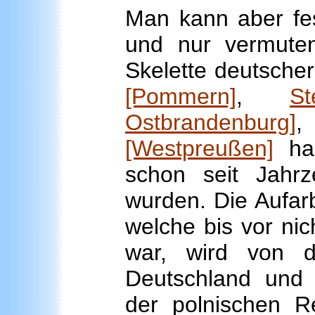
Man kann aber fes
und nur vermute
Skelette deutscher
[Pommern]
,
S
Ostbrandenburg]
,
[Westpreußen]
han
schon seit Jahrz
wurden. Die Aufarb
welche bis vor nic
war, wird von 
Deutschland und 
der polnischen Re