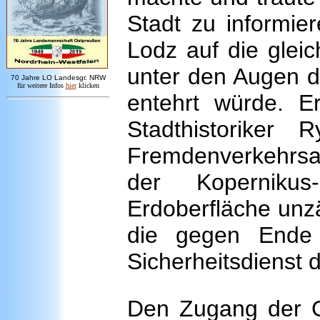
Stadt zu informier
Lodz auf die glei
unter den Augen d
7
0 Jahre LO
Landesgr
.
NRW
für weitere Infos
hie
r
klicken
entehrt würde. E
Stadthistoriker
Fremdenverkehrsam
der Koperniku
Erdoberfläche unz
die gegen Ende
Sicherheitsdienst 
Den Zugang der G