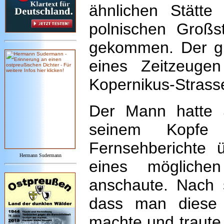
ähnlichen Stätte
polnischen Großs
gekommen. Der gr
eines Zeitzeug
Kopernikus-Strass
Der Mann hatte 
seinem Kopfe 
Fernsehberichte
Hermann Sudermann
eines mögliche
anschaute. Nach 
dass man diese
machte und traute 