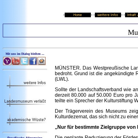
Mus
Mit uns im Dialog bleiben ...
MÜNSTER. Das Westpreußische Lande
bedroht. Grund ist die angekündigte
(LWL).
Sollte der Landschaftsverband wie a
derzeit 80.000 auf 50.000 Euro pro J
teilte ein Sprecher der Kulturstiftung
Der Trägerverein des Museums zeig
Kulturdezernat, das sich nicht zu ein
„Nur für bestimmte Zielgruppe von
Die geplante Reduzierung der Förder
Preußische Allgemeine