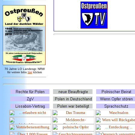
7
0 Jahre LO
Landesgr
.
NRW
für weitere Infos
hie
r
klicken