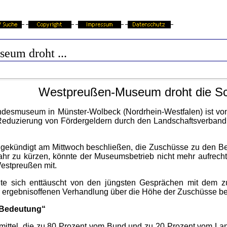
eum droht ...
Westpreußen-Museum droht die Sc
smuseum in Münster-Wolbeck (Nordrhein-Westfalen) ist von
 Reduzierung von Fördergeldern durch den Landschaftsverband
ngekündigt am Mittwoch beschließen, die Zuschüsse zu den Be
ahr zu kürzen, könnte der Museumsbetrieb nicht mehr aufrech
 Westpreußen mit.
te sich enttäuscht von den jüngsten Gesprächen mit dem z
er ergebnisoffenen Verhandlung über die Höhe der Zuschüsse ber
 Bedeutung“
mittel, die zu 80 Prozent vom Bund und zu 20 Prozent vom La