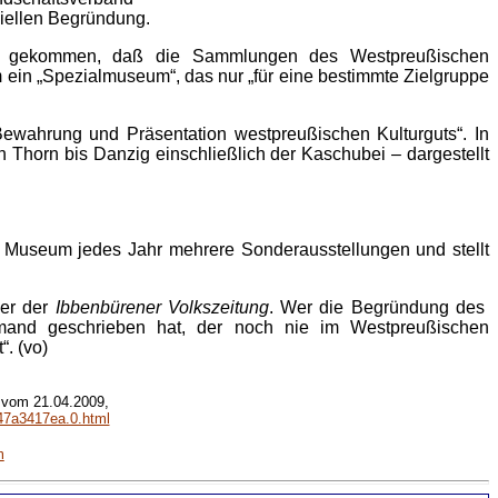
ziellen Begründung.
nis gekommen, daß die Sammlungen des Westpreußischen
ein „Spezialmuseum“, das nur „für eine bestimmte Zielgruppe
ewahrung und Präsentation westpreußischen Kulturguts“. In
 Thorn bis Danzig einschließlich der Kaschubei – dargestellt
s Museum jedes Jahr mehrere Sonderausstellungen und stellt
ber der
Ibbenbürener Volkszeitung
. Wer die Begründung des
emand geschrieben hat, der noch nie im Westpreußischen
. (vo)
 vom 21.04.2009,
147a3417ea.0.html
m