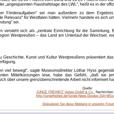
 „angespannten Haushaltslage des LWL“, heißt es in der offi
ng der Förderaufgaben“ sei man außerdem zu dem Ergeb
Relevanz“ für Westfalen hätten. Vielmehr handele es sich um 
utung“ sei.
ersteht sich als „zentrale Einrichtung für die Sammlung, B
rregion Westpreußen – das Land am Unterlauf der Weichsel, von
u Geschichte, Kunst und Kultur Westpreußens präsentiert da
erfügung.
ren viel bewegt“, sagte Museumsdirektor Lothar Hyss gegenü
anten Mittelkürzungen lese, habe das Gefühl, „daß sie j
 über unsere grenzüberschreitende Arbeit nicht informiert hat“
Quelle:
JUNGE FREIHEIT Verlag GmbH & Co.
, Nachrichten
http://jungefreiheit.de/Single-News-Display.154+M5
Diskutieren Sie diese Meldung in unserem Foru