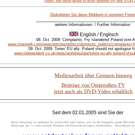
Video: Jon Snow spoke to actor Stephen Fry and. 6 Oct
Diskutieren Sie diese Meldung in unserem Foru
____________________________________
weitere Informationen: / Further Information:
English / Englisch
08. Oct. 2009: Complaints: Fry 'slandered' Poland over 
www.channel4.com/news/articles/politics/domestic_politics/complaints+
09. Oct. 2009: Tories' EU ally: Poland should not apologise fo
www.independent.co.uk/news/world/europe/tories-eu-ally-poland-should
Medienarbeit über Grenzen hinweg
Beiträge von Ostpreußen-TV
jetzt auch als DVD-Video erhältlich
Seit dem 02.01.2005 sind Sie der
Diese Netzseite ist optimiert für 1024x768 oder höher und 24 Bit Farbtiefe sowie MS-Inter
Netscape ab 7.x oder andere Browser mit Einschränkungen verwendbar. - Soundkarte für