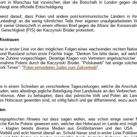
rium in Warschau hat inzwischen über die Botschaft in London gegen d
langt eine offizielle Entschuldigung.
rweist darauf, dass Polen und andere post-kommunistische Ländern in ih
nbedingt an die wenig rühmlichen Teile ihrer eigenen unaufgearbeiteten Ve
it seiner Unterschrift in einem offenen Brief gegen die Allianz der Konserva
Gerechtigkeit (PIS) der Kaczynski Brüder protestiert.
Misstrauen
w in erster Linie vor den möglichen Folgen eines wachsenden rechten Nation
und Russland schon erste Früchte trage. "Denken Sie bitte daran, auf welc
ine Zuhörer vorgeschlagen. Derartige Klagen von Vertretern angelsächsiche
rnahme Polens durch die Kaczynski Brüder. "Polskaweb" hat einige solcher 
York Times": "
Polen ermordeten Juden zum Zeitvertreib
".
rte in einem Schreiben an verschiedene Tageszeitungen, welche die Anschuld
uden, wies allerdings jegliche Beteiligung ihrer Landsleute an den Verbrech
mitismus. Aber zu behaupten, dass das polnische Volk und Polen als Lan
s Holocaust geworden sind, ist völlig falsch und gar diffamierend, wozu auc
ten
eographischen Hinweis nur dass sagen wollen, was schon einige seiner M
sche Kirche Polens gewesen sein, welcher den Holocaust im Lande erst möglic
" - klagten bereits diverse Medien aus Großbritannien und den USA. 
bild und eckt hiermit überall an. Schuld hieran sind in erster Linie Politiker