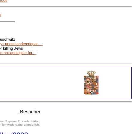
 2009
m
______
Auschwitz
fry+aposslanderedapos...
;
r killing Jews
-not-apologise-for...
;
. Besucher
net Explorer 11.x oder höher.
 Tonwiedergabe erforderlich.