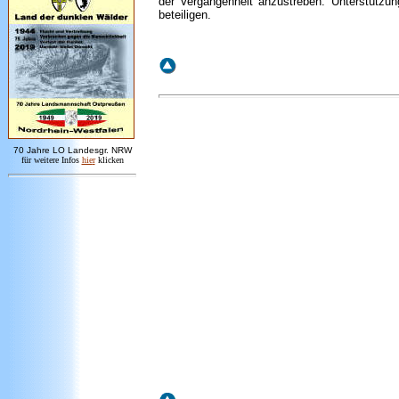
der Vergangenheit anzustreben. Unterstützun
beteiligen.
7
0 Jahre LO
Landesgr
.
NRW
für weitere Infos
hie
r
klicken