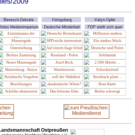
lles
/2009
Landsmannschaft Ostpreußen