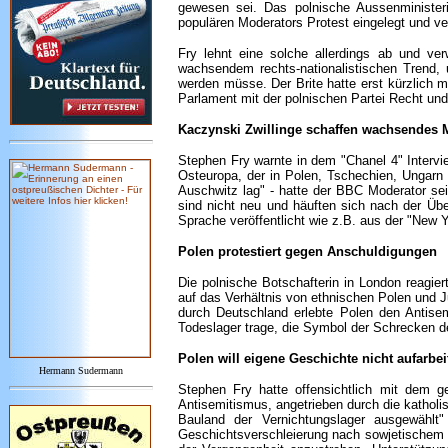
gewesen sei. Das polnische Aussenministe
populären Moderators Protest eingelegt und ver
Fry lehnt eine solche allerdings ab und ve
wachsendem rechts-nationalistischen Trend, u
werden müsse. Der Brite hatte erst kürzlich m
Parlament mit der polnischen Partei Recht und 
Kaczynski Zwillinge schaffen wachsendes 
Stephen Fry warnte in dem "Chanel 4" Intervie
Osteuropa, der in Polen, Tschechien, Ungarn 
Auschwitz lag" - hatte der BBC Moderator se
sind nicht neu und häuften sich nach der Übe
Sprache veröffentlicht wie z.B. aus der "New 
Polen protestiert gegen Anschuldigungen
Die polnische Botschafterin in London reagie
auf das Verhältnis von ethnischen Polen und J
durch Deutschland erlebte Polen den Antise
Todeslager trage, die Symbol der Schrecken de
Polen will eigene Geschichte nicht aufarbei
Hermann Sudermann
Stephen Fry hatte offensichtlich mit dem g
Antisemitismus, angetrieben durch die katholi
Bauland der Vernichtungslager ausgewählt
Geschichtsverschleierung nach sowjetischem Vor