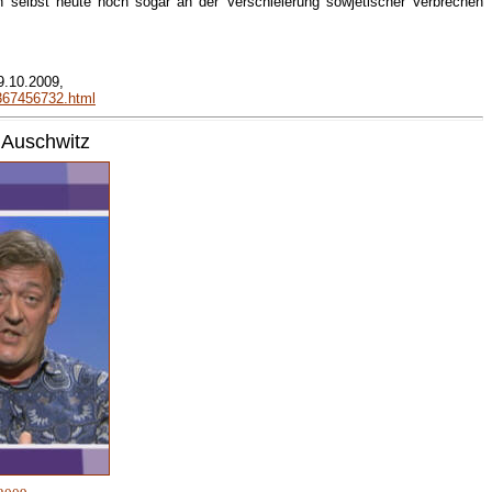
ch selbst heute noch sogar an der Verschleierung sowjetischer Verbrechen
9.10.2009,
6367456732.html
 Auschwitz