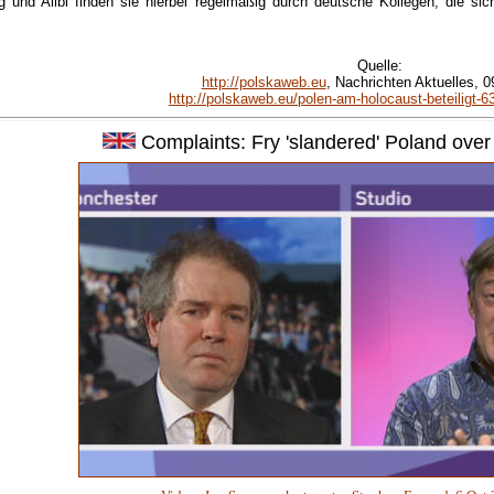
g und Alibi finden sie hierbei regelmäßig durch deutsche Kollegen, die si
Quelle
:
http://polskaweb.eu
, Nachrichten Aktuelles, 0
http://polskaweb.eu/polen-am-holocaust-beteiligt-
Complaints:
Fry
'slandered' Poland over