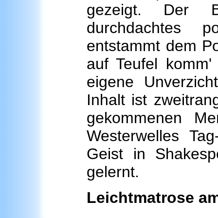
gezeigt. Der Be
durchdachtes p
entstammt dem Poli
auf Teufel komm'
eigene Unverzichtb
Inhalt ist zweitra
gekommenen Men
Westerwelles Ta
Geist in Shakes
gelernt.
Leichtmatrose am