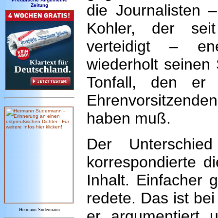
die Journalisten 
Zeitung
Kohler, der se
verteidigt – en
wiederholt seinen
Tonfall, den e
Ehrenvorsitzenden
haben muß.
Der Unterschie
korrespondierte d
Inhalt. Einfacher
redete. Das ist bei
Hermann Sudermann
er argumentiert u