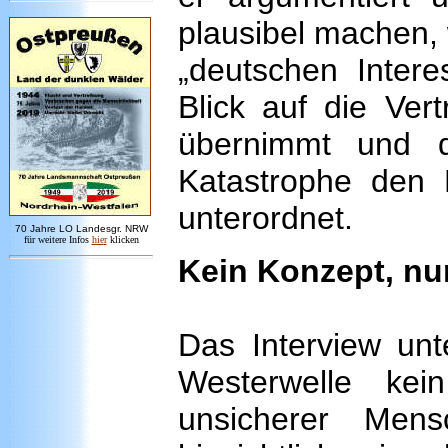
plausibel machen,
„deutschen Intere
Blick auf die Ver
übernimmt und d
Katastrophe den 
unterordnet.
7
0 Jahre LO
Landesgr
.
NRW
für weitere Infos
hie
r
klicken
Kein Konzept, nu
Das Interview unt
Westerwelle ke
unsicherer Mens