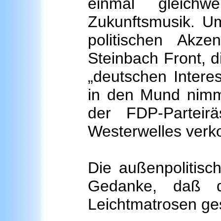
einmal gleich
Zukunftsmusik. Um
politischen Akz
Steinbach Front, di
„deutschen Interes
in den Mund nimm
der FDP-Parteirä
Westerwelles ver
Die außenpolitisc
Gedanke, daß d
Leichtmatrosen ges