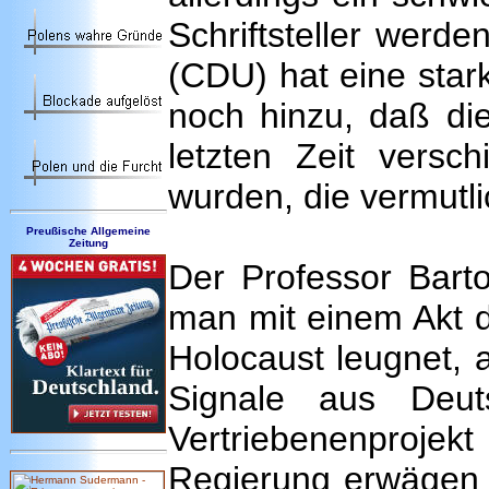
Schriftsteller werd
(CDU) hat eine star
noch hinzu, daß di
letzten Zeit versc
wurden, die vermutl
Preußische Allgemeine
Zeitung
Der Professor Barto
man mit einem Akt d
Holocaust leugnet, 
Signale aus Deut
Vertriebenenprojek
Regierung erwägen e