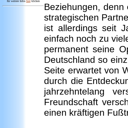
für weitere Infos
hie
r
klicken
Beziehungen, denn e
strategischen Partn
ist allerdings seit
einfach noch zu vie
permanent seine Opf
Deutschland so ein
Seite erwartet von
durch die Entdecku
jahrzehntelang ve
Freundschaft versc
einen kräftigen Fußtr