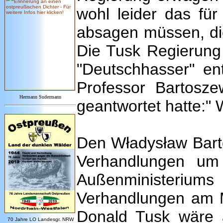
wohl leider das fü
absagen müssen, dies
Die Tusk Regierung
"Deutschhasser" ent
Professor Bartosze
Hermann Sudermann
geantwortet hatte:"
Den Władysław Barto
Verhandlungen um 
Außenministeriums
Verhandlungen am Mo
Donald Tusk wäre 
7
0 Jahre LO
Landesgr
.
NRW