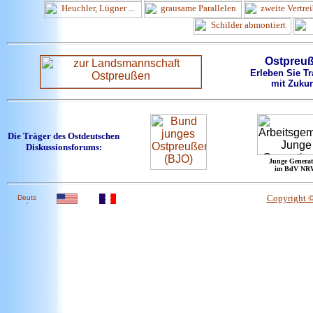
Ostpreu
Erleben Sie Tr
mit Zukun
Die Träger des Ostdeutschen
Diskussionsforums:
Junge Generat
im BdV NR
Copyright 