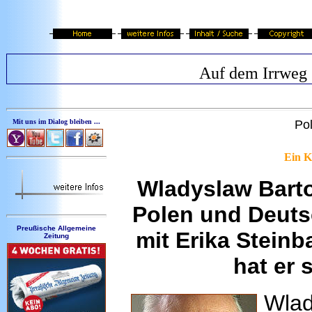
Auf dem Irrweg
Mit uns im Dialog bleiben ...
Po
Ein 
Wladyslaw Bart
Polen und Deuts
Preußische Allgemeine
mit Erika Stein
Zeitung
hat er 
Wlad