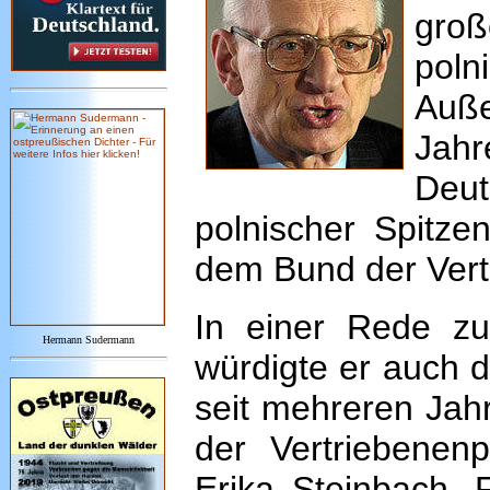
gro
poln
Auße
Jahr
Deut
polnischer Spitzen
dem Bund der Vert
In einer Rede z
Hermann Sudermann
würdigte er auch d
seit mehreren Jahr
der Vertriebenen
Erika Steinbach, 