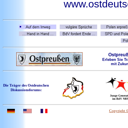
www.ostdeutsc
Ostpreu
Erleben Sie Tr
mit Zukun
Die Träger des Ostdeutschen
Diskussionsforums:
Junge Generat
im BdV NR
Copyright 