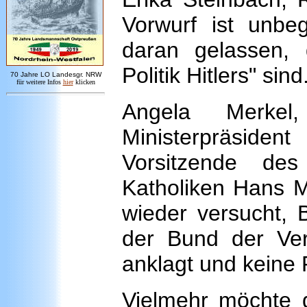
Vorwurf ist unbeg
daran gelassen, 
Politik Hitlers" sind
7
0 Jahre LO
Landesgr
.
NRW
für weitere Infos
hie
r
klicken
Angela Merkel
Ministerpräsiden
Vorsitzende des
Katholiken Hans M
wieder versucht, 
der Bund der Ver
anklagt und keine
Vielmehr möchte 