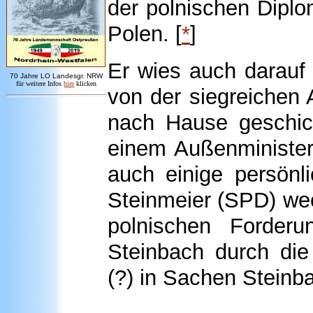
der polnischen Diplo
Polen. [
*
]
Er wies auch darauf 
7
0 Jahre LO
Landesgr
.
NRW
für weitere Infos
hie
r
klicken
von der siegreichen
nach Hause geschick
einem Außenminister
auch einige persönl
Steinmeier (SPD) wech
polnischen Forderu
Steinbach durch die
(?) in Sachen Steinb