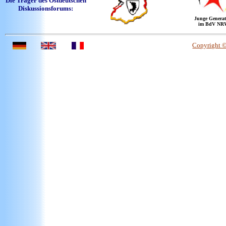
Die Träger des Ostdeutschen
Diskussionsforums:
Junge Generat
im BdV NR
Copyright 