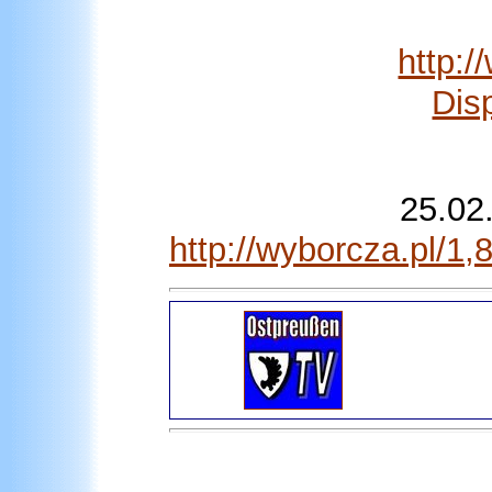
http:/
Dis
25.02
http://wyborcza.pl/1