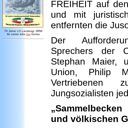
FREIHEIT auf de
und mit juristis
entfernten die Juso
7
0 Jahre LO
Landesgr
.
NRW
für weitere Infos
hie
r
klicken
Der Aufforderu
Sprechers der 
Stephan Maier, 
Union, Philip 
Vertriebenen 
Jungsozialisten j
„Sammelbec
und völkischen 