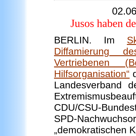
02.0
Jusos haben d
BERLIN. Im
S
Diffamierung 
Vertriebenen 
Hilfsorganisation“
d
Landesverband d
Extremismusbe
CDU/CSU-Bundesta
SPD-Nachwuchso
„demokratischen K