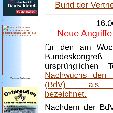
Bund der Vertr
16.0
Neue Angriffe
für den am Woch
Bundeskongreß
ursprünglichen
Nachwuchs den B
Hermann Sudermann
(BdV) als „NS
bezeichnet.
Nachdem der BdV