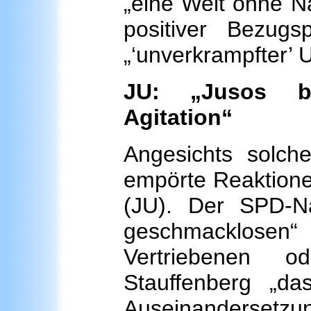
„eine Welt ohne Na
positiver Bezug
„‘unverkrampfter’
JU: „Jusos be
Agitation“
Angesichts solche
empörte Reaktione
(JU). Der SPD-N
geschmacklose
Vertriebenen o
Stauffenberg „das
Auseinandersetzun