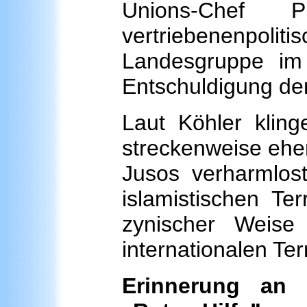
Unions-Chef 
vertriebenenp
Landesgruppe im
Entschuldigung de
Laut Köhler kling
streckenweise eher
Jusos verharmlos
islamistischen Te
zynischer Weis
internationalen Te
Erinnerung an 