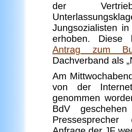
der Vertri
Unterlassungsk
Jungsozialisten i
erhoben. Diese 
Antrag zum Bu
Dachverband als „N
Am Mittwochabend 
von der Interne
genommen worden
BdV geschehen 
Pressesprecher
Anfrage der JF we