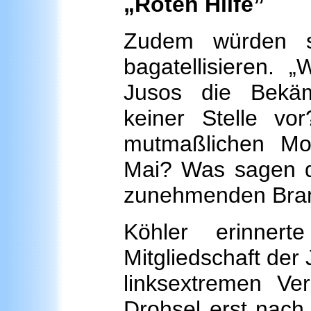
„Roten Hilfe”
Zudem würden si
bagatellisieren.
Jusos die Bekä
keiner Stelle v
mutmaßlichen Mo
Mai? Was sagen d
zunehmenden Brand
Köhler erinner
Mitgliedschaft der
linksextremen Ver
Drohsel erst nac