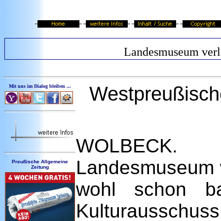
Landesmuseum verl
Westpreußisch
Mit uns im Dialog bleiben ...
WOLBECK. 
Landesmuseum w
Preußische Allgemeine
Zeitung
wohl schon ba
Kulturausschu