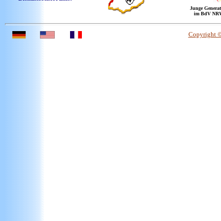
Junge Generat
im BdV NR
Copyright 