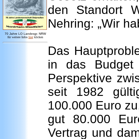
den Standort W
Nehring: „Wir ha
7
0 Jahre LO
Landesgr
.
NRW
für weitere Infos
hie
r
klicken
Das Hauptproble
in das Budget
Perspektive zwi
seit 1982 gül
100.000 Euro zu
gut 80.000 Eur
Vertrag und dami