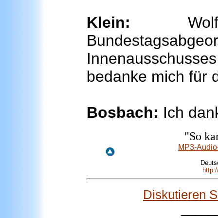
Klein:
Wolfg
Bundestagsabg
Innenausschusse
bedanke mich für 
Bosbach:
Ich dank
"So ka
MP3-Audio-
Deutsc
http:
Diskutieren 
_____