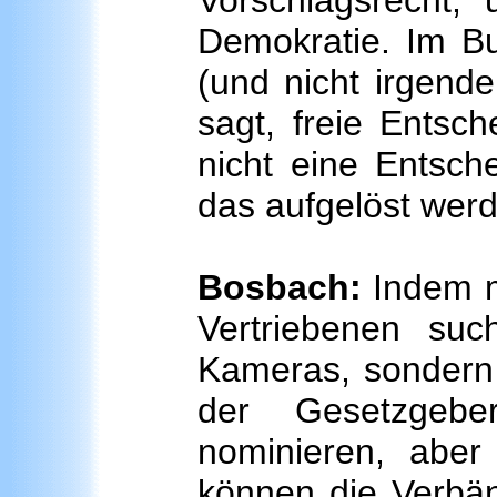
Vorschlagsrecht, 
Demokratie. Im Bu
(und nicht irgende
sagt, freie Entsc
nicht eine Entsch
das aufgelöst wer
Bosbach:
Indem m
Vertriebenen suc
Kameras, sondern 
der Gesetzgeb
nominieren, aber
können die Verbän