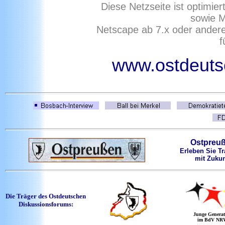
Diese Netzseite ist optimie
sowie M
Netscape ab 7.x oder ander
f
www.ostdeutsc
Ostpreu
Erleben Sie Tr
mit Zukun
Die Träger des Ostdeutschen
Diskussionsforums:
Junge Generat
im BdV NR