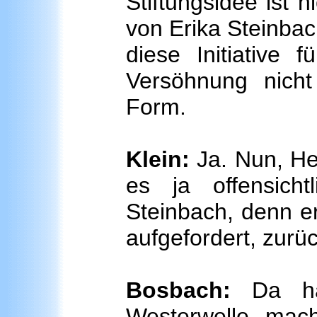
Stiftungsidee ist n
von Erika Steinbac
diese Initiative f
Versöhnung nicht 
Form.
Klein:
Ja. Nun, He
es ja offensic
Steinbach, denn er
aufgefordert, zurü
Bosbach:
Da hab
Westerwelle mach