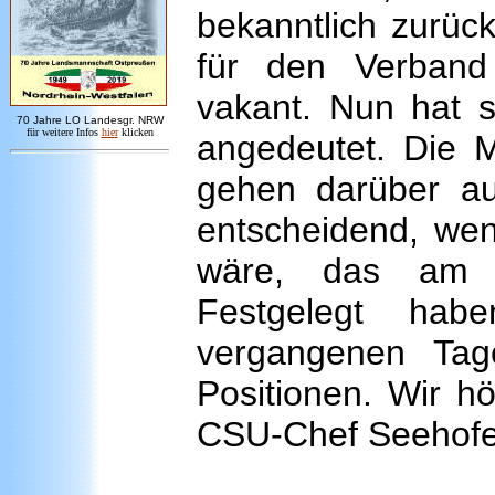
bekanntlich zurück
für den Verband 
vakant. Nun hat s
7
0 Jahre LO
Landesgr
.
NRW
für weitere Infos
hie
r
klicken
angedeutet. Die M
gehen darüber au
entscheidend, wen
wäre, das am 
Festgelegt hab
vergangenen Ta
Positionen. Wir h
CSU-Chef Seehofe