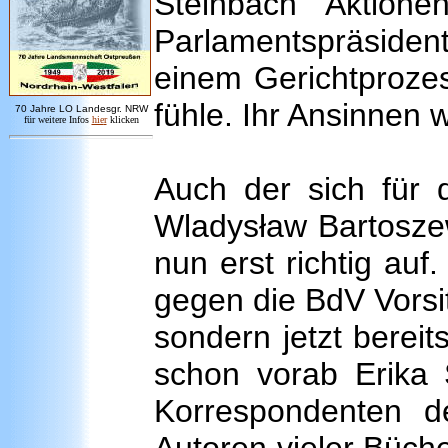
Steinbach Aktion
Parlamentspräsident
einem Gerichtprozes
fühle. Ihr Ansinnen 
7
0 Jahre LO
Landesgr
.
NRW
für weitere Infos
hie
r
klicken
Auch der sich für d
Wladysław Bartoszews
nun erst richtig au
gegen die BdV Vorsi
sondern jetzt bereit
schon vorab Erika 
Korrespondenten de