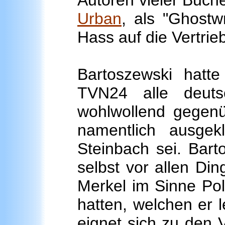
Autoren vieler Büch
Urban
, als "Ghostw
Hass auf die Vertrie
Bartoszewski hatt
TVN24 alle deuts
wohlwollend gegenü
namentlich ausgek
Steinbach sei. Bart
selbst vor allen Di
Merkel im Sinne Pol
hatten, welchen er 
eignet sich zu den 