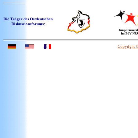
Die Träger des Ostdeutschen
Diskussionsforums:
Junge Generat
im BdV NR
Copyright 