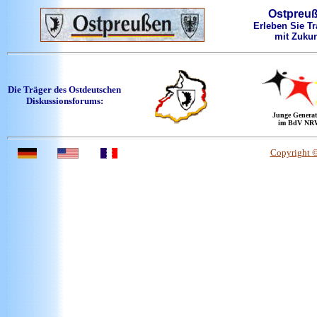
Ostpreu
Erleben Sie Tr
mit Zukun
Die Träger des Ostdeutschen
Diskussionsforums:
Junge Generat
im BdV NR
Copyright 