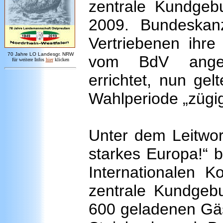
zentrale Kundgeb
2009. Bundeskanz
Vertriebenen ihre 
7
0 Jahre LO
Landesgr
.
NRW
vom BdV angest
für weitere Infos
hie
r
klicken
errichtet, nun ge
Wahlperiode „zügig
Unter dem Leitwor
starkes Europa!“ 
Internationalen K
zentrale Kundgeb
600 geladenen Gäs