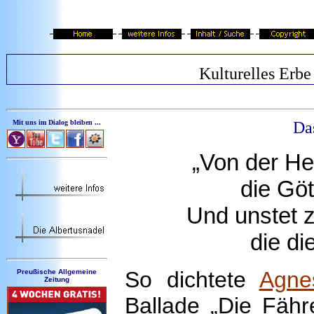
Kulturelles Erbe
Mit uns im Dialog bleiben ...
Da
„Von der He
die Gö
Und unstet z
die di
So dichtete
Agne
Preußische Allgemeine
Zeitung
Ballade „Die Fäh