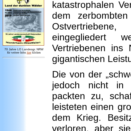
katastrophalen Ve
dem zerbombten R
Ostvertrieben
eingegliedert 
Vertriebenen ins 
7
0 Jahre LO
Landesgr
.
NRW
für weitere Infos
hie
r
klicken
gigantischen Leist
Die von der „schw
jedoch nicht in
packten zu, scha
leisteten einen g
dem Krieg. Besit
verloren, aber si