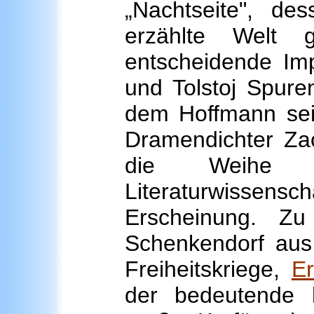
„Nachtseite", de
erzählte Welt g
entscheidende Im
und Tolstoj Spure
dem Hoffmann sein
Dramendichter Zac
die Weihe d
Literaturwissensc
Erscheinung. Z
Schenkendorf aus 
Freiheitskriege,
Er
der bedeutende 