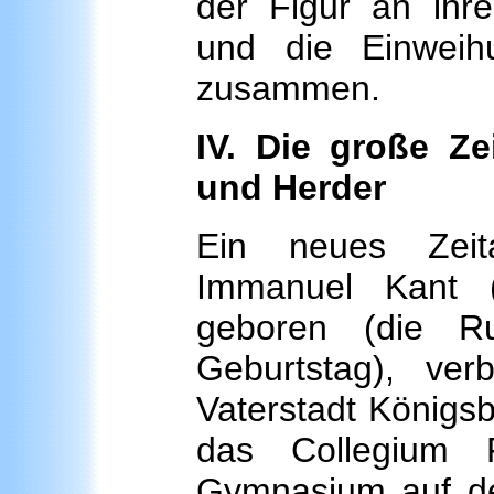
der Figur an ihre
und die Einweih
zusammen.
IV. Die große Z
und Herder
Ein neues Zeit
Immanuel Kant 
geboren (die R
Geburtstag), ve
Vaterstadt Königs
das Collegium F
Gymnasium auf de