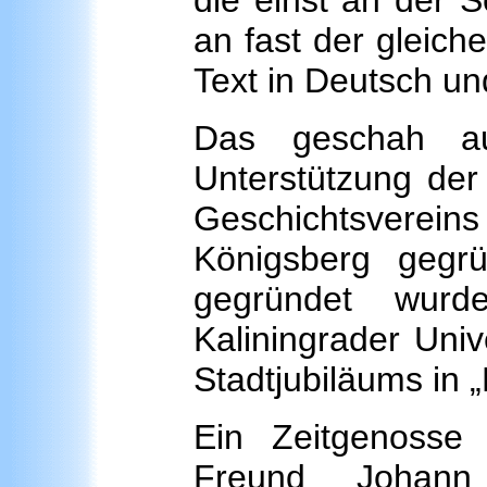
die einst an der 
an fast der gleich
Text in Deutsch un
Das geschah auf
Unterstützung der 
Geschichtsvere
Königsberg gegr
gegründet wurd
Kaliningrader Univ
Stadtjubiläums in 
Ein Zeitgenoss
Freund Johann