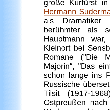
große Kurfürst in
Hermann Suderm
als Dramatiker
berühmter als s
Hauptmann war
Kleinort bei Sens
Romane ("Die M
Majorin“, "Das ei
schon lange ins P
Russische überset
Tilsit (1917-19
Ostpreußen nach